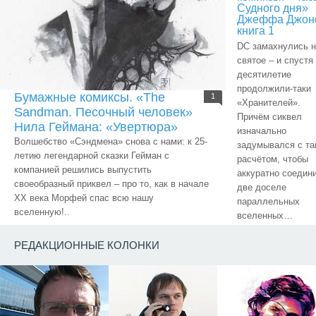
Судного дня»
Джеффа Джон
книга 1
DC замахнулись н
святое – и спустя
десятилетие
продолжили-таки
Бумажные комиксы. «The
1
«Хранителей».
Sandman. Песочный человек»
Причём сиквел
Нила Геймана: «Увертюра»
изначально
Волшебство «Сэндмена» снова с нами: к 25-
задумывался с та
летию легендарной сказки Гейман с
расчётом, чтобы
компанией решились выпустить
аккуратно соедин
своеобразный приквел – про то, как в начале
две доселе
ХХ века Морфей спас всю нашу
параллельных
вселенную!..
вселенных…
РЕДАКЦИОННЫЕ КОЛОНКИ