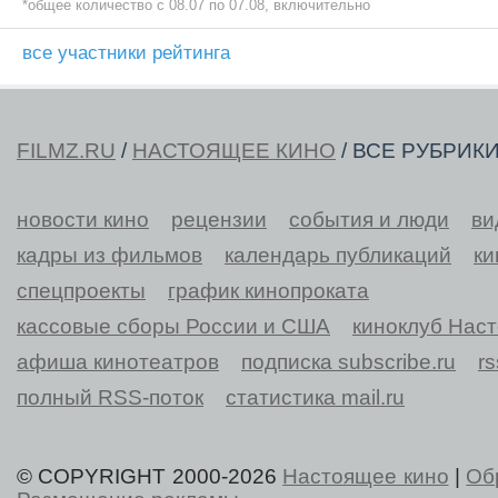
*общее количество c 08.07 по 07.08, включительно
все участники рейтинга
FILMZ.RU
/
НАСТОЯЩЕЕ КИНО
/ ВСЕ РУБРИК
новости кино
рецензии
события и люди
ви
кадры из фильмов
календарь публикаций
ки
спецпроекты
график кинопроката
кассовые сборы России и США
киноклуб Нас
афиша кинотеатров
подписка subscribe.ru
r
полный RSS-поток
статистика mail.ru
© COPYRIGHT 2000-2026
Настоящее кино
|
Об