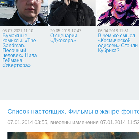
05.07.2021 11:10
20.05.2019 17:47
06.04.2018 11:31
Бумажные
О сценарии
В чём же смысл
комиксы. «The
«Джокера»
«Космической
Sandman.
одиссеи» Стэнли
Песочный
Кубрика?
человек» Нила
Геймана:
«Увертюра»
Список настоящих. Фильмы в жанре фэнте
07.01.2014 03:55, внесены изменения 07.01.2014 11:52