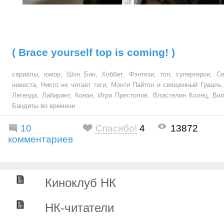
( Brace yourself top is coming! )
сериалы
,
юмор
,
Шон Бин
,
Хоббит
,
Фэнтези
,
топ
,
супергерои
,
Се
невеста
,
Никто не читает теги
,
Монти Пайтон и священный Грааль
Легенда
,
Лабиринт
,
Конан
,
Игра Престолов
,
Властелин Колец
,
Вил
Бандиты во времени
10
Спасибо!
4
13872
комментариев
Киноклуб НК
НК-читатели