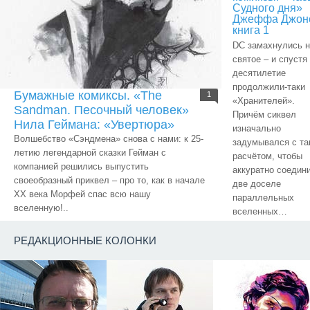
Судного дня»
Джеффа Джон
книга 1
DC замахнулись н
святое – и спустя
десятилетие
продолжили-таки
Бумажные комиксы. «The
1
«Хранителей».
Sandman. Песочный человек»
Причём сиквел
Нила Геймана: «Увертюра»
изначально
Волшебство «Сэндмена» снова с нами: к 25-
задумывался с та
летию легендарной сказки Гейман с
расчётом, чтобы
компанией решились выпустить
аккуратно соедин
своеобразный приквел – про то, как в начале
две доселе
ХХ века Морфей спас всю нашу
параллельных
вселенную!..
вселенных…
РЕДАКЦИОННЫЕ КОЛОНКИ