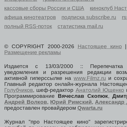
кассовые сборы России и США
киноклуб Нас
афиша кинотеатров
подписка subscribe.ru
r
полный RSS-поток
статистика mail.ru
© COPYRIGHT 2000-2026
Настоящее кино
Размещение рекламы
Издается с 13/03/2000 :: Перепечатка
уведомления и разрешения редакции воз
активной гиперссылке на
www.Filmz.ru
и сохра
Главный редактор онлайн-журнала Настоя
Голубчиков
, шеф-редактор
Анатолий Ющенко
Программирование
Вячеслав Скопюк
,
Дмит
Андрей Волков
,
Юрий Римский
,
Александр 
предоставлен провайдером
Qwarta.ru
Журнал "про Настоящее кино" зарегистрир