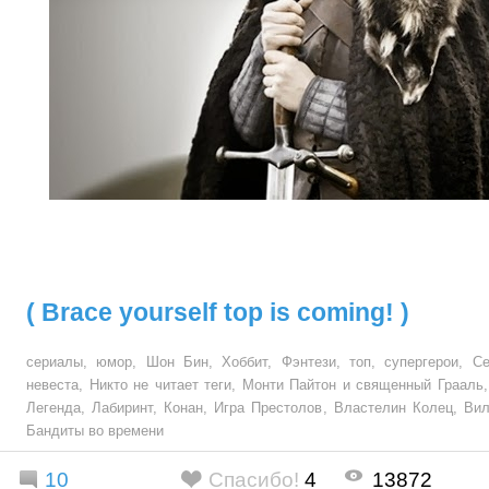
( Brace yourself top is coming! )
сериалы
,
юмор
,
Шон Бин
,
Хоббит
,
Фэнтези
,
топ
,
супергерои
,
Се
невеста
,
Никто не читает теги
,
Монти Пайтон и священный Грааль
Легенда
,
Лабиринт
,
Конан
,
Игра Престолов
,
Властелин Колец
,
Вил
Бандиты во времени
10
Спасибо!
4
13872