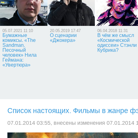
05.07.2021 11:10
20.05.2019 17:47
06.04.2018 11:31
Бумажные
О сценарии
В чём же смысл
комиксы. «The
«Джокера»
«Космической
Sandman.
одиссеи» Стэнли
Песочный
Кубрика?
человек» Нила
Геймана:
«Увертюра»
Список настоящих. Фильмы в жанре фэ
07.01.2014 03:55, внесены изменения 07.01.2014 1