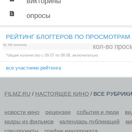
викторины
опросы
РЕЙТИНГ БЛОГГЕРОВ ПО ПРОСМОТРАМ
кол-во прос
№
НК-читатель
*общее количество c 09.07 по 08.08, включительно
все участники рейтинга
FILMZ.RU
/
НАСТОЯЩЕЕ КИНО
/ ВСЕ РУБРИК
новости кино
рецензии
события и люди
ви
кадры из фильмов
календарь публикаций
ки
спецпроекты
график кинопроката