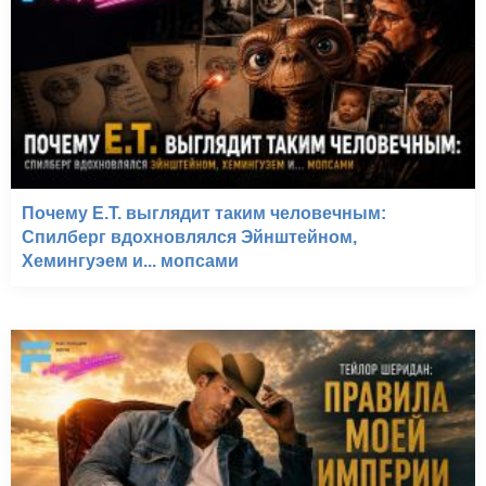
Почему E.T. выглядит таким человечным:
Спилберг вдохновлялся Эйнштейном,
Хемингуэем и... мопсами