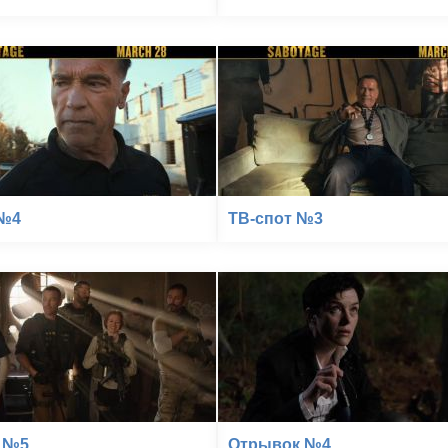
 №4
ТВ-спот №3
 №5
Отрывок №4