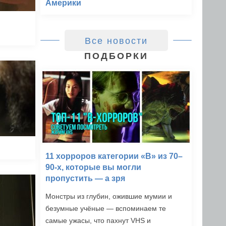
Америки
Все новости
ПОДБОРКИ
11 хорроров категории «B» из 70–
90-х, которые вы могли
пропустить — а зря
Монстры из глубин, ожившие мумии и
безумные учёные — вспоминаем те
самые ужасы, что пахнут VHS и