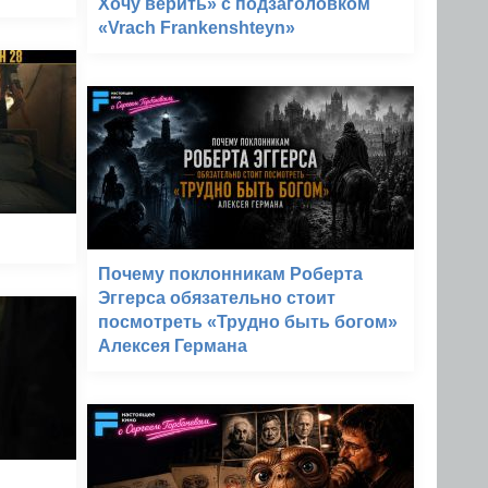
Хочу верить» с подзаголовком
«Vrach Frankenshteyn»
Почему поклонникам Роберта
Эггерса обязательно стоит
посмотреть «Трудно быть богом»
Алексея Германа