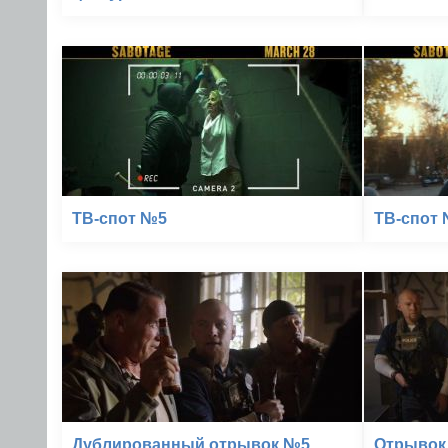
ТВ-спот №5
ТВ-спот
Дублированный отрывок №5
Отрывок