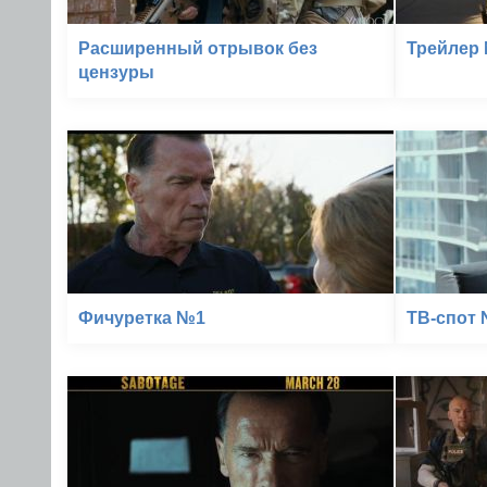
Расширенный отрывок без
Трейлер
цензуры
Фичуретка №1
ТВ-спот