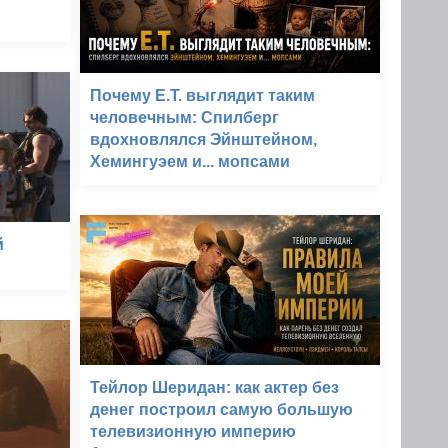
Почему E.T. выглядит таким
человечным: Спилберг
вдохновлялся Эйнштейном,
Хемингуэем и... мопсами
й
Тейлор Шеридан: как актер без
денег построил самую большую
телевизионную империю