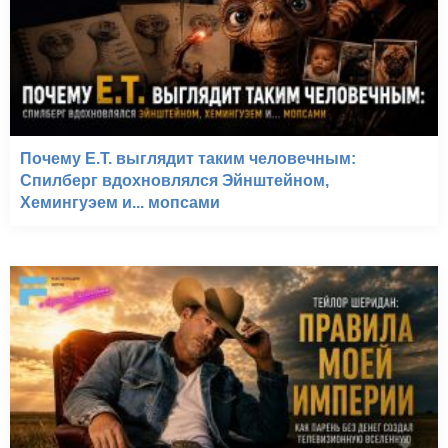
Почему E.T. выглядит таким человечным:
Спилберг вдохновлялся Эйнштейном,
Хемингуэем и... мопсами