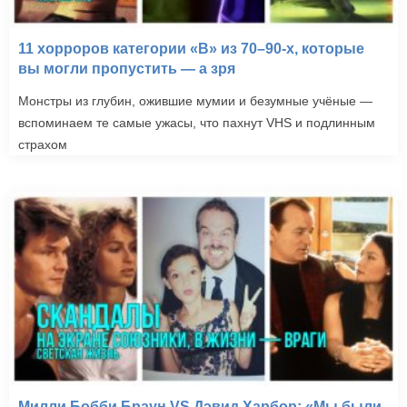
11 хорроров категории «B» из 70–90-х, которые
вы могли пропустить — а зря
Монстры из глубин, ожившие мумии и безумные учёные —
вспоминаем те самые ужасы, что пахнут VHS и подлинным
страхом
Милли Бобби Браун VS Дэвид Харбор: «Мы были