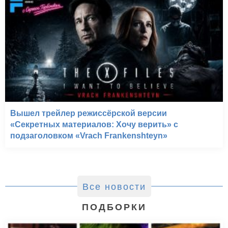
Вышел трейлер режиссёрской версии
«Секретных материалов: Хочу верить» с
подзаголовком «Vrach Frankenshteyn»
Все новости
ПОДБОРКИ