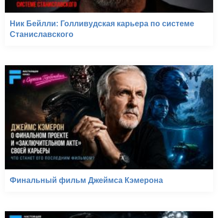
Ник Бейлли: Голливудская карьера по системе
Станиславского
Финальный фильм Джеймса Кэмерона