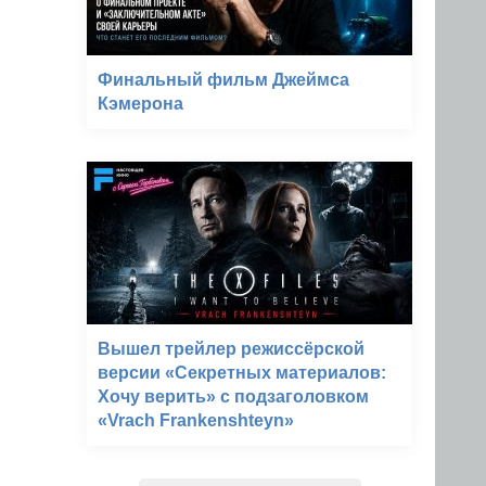
Финальный фильм Джеймса
Кэмерона
Вышел трейлер режиссёрской
версии «Секретных материалов:
Хочу верить» с подзаголовком
«Vrach Frankenshteyn»