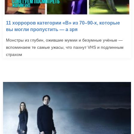
11 хорроров категории «B» из 70–90-х, которые
вы могли пропустить — а зря
Монстры из глубин, ожившие мумии и безумные учёные —
вспоминаем те самые ужасы, что пахнут VHS и подлинным
страхом