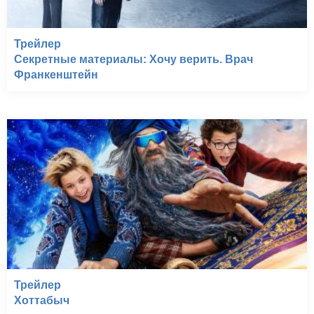
Трейлер
Секретные материалы: Хочу верить. Врач
Франкенштейн
Трейлер
Хоттабыч