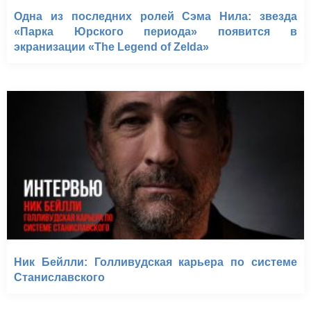
Одна из последних ролей Сэма Нила: звезда
«Парка Юрского периода» появится в
экранизации «The Legend of Zelda»
Ник Бейлли: Голливудская карьера по системе
Станиславского