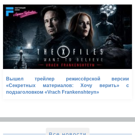
Вышел трейлер режиссёрской версии
«Секретных материалов: Хочу верить» с
подзаголовком «Vrach Frankenshteyn»
Все новости