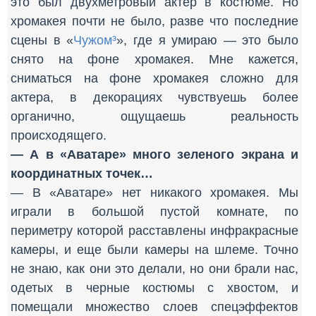
это был двухметровый актер в костюме. Но
хромакея почти не было, разве что последние
сцены в «
Чужом³
», где я умираю — это было
снято на фоне хромакея. Мне кажется,
сниматься на фоне хромакея сложно для
актера, в декорациях чувствуешь более
органично, ощущаешь реальность
происходящего.
— А в «Аватаре» много зеленого экрана и
координатных точек…
— В «Аватаре» нет никакого хромакея. Мы
играли в большой пустой комнате, по
периметру которой расставлены инфракрасные
камеры, и еще были камеры на шлеме. Точно
не знаю, как они это делали, но они брали нас,
одетых в черные костюмы с хвостом, и
помещали множество слоев спецэффектов