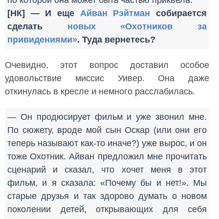
по которой она может быть частью приквела.
[НК] — И еще
Айван Рэйтман
собирается
сделать
новых «Охотников за
привидениями»
. Туда вернетесь?
Очевидно, этот вопрос доставил особое
удовольствие миссис Уивер. Она даже
откинулась в кресле и немного расслабилась.
— Он продюсирует фильм и уже звонил мне.
По сюжету, вроде мой сын Оскар (или они его
теперь называют как-то иначе?) уже вырос, и он
тоже Охотник. Айван предложил мне прочитать
сценарий и сказал, что хочет меня в этот
фильм, и я сказала: «Почему бы и нет!». Мы
старые друзья и так здорово думать о новом
поколении детей, открывающих для себя