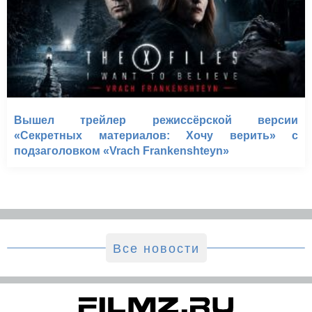
Вышел трейлер режиссёрской версии
«Секретных материалов: Хочу верить» с
подзаголовком «Vrach Frankenshteyn»
Все новости