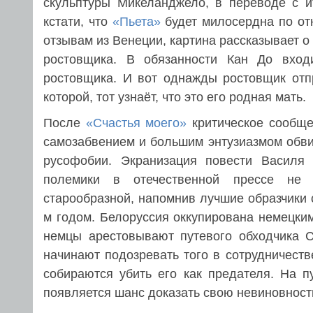
скульптуры Микеланджело, в переводе с и
кстати, что
«Пьета»
будет милосердна по от
отзывам из Венеции, картина рассказывает о
ростовщика. В обязанности Кан До вхо
ростовщика. И вот однажды ростовщик отп
которой, тот узнаёт, что это его родная мать.
После
«Счастья моего»
критическое сообще
самозабвением и большим энтузиазмом обви
русофобии. Экранизация повести Васил
полемики в отечественной прессе не в
старообразной, напомнив лучшие образчики 
м годом. Белоруссия оккупирована немецки
немцы арестовывают путевого обходчика 
начинают подозревать того в сотрудничеств
собираются убить его как предателя. На п
появляется шанс доказать свою невиновност