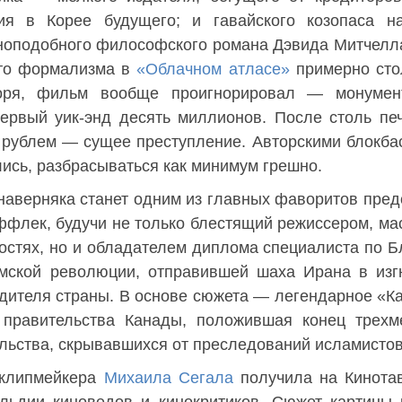
ия в Корее будущего; и гавайского козопаса на
оноподобного философского романа Дэвида Митчел
 что формализма в
«Облачном атласе»
примерно сто
оворя, фильм вообще проигнорировал — монумен
ервый уик-энд десять миллионов. После столь пе
 рублем — сущее преступление. Авторскими блокба
лись, разбрасываться как минимум грешно.
аверняка станет одним из главных фаворитов пре
флек, будучи не только блестящий режиссером, ма
ростях, но и обладателем диплома специалиста по 
амской революции, отправившей шаха Ирана в изг
дителя страны. В основе сюжета — легендарное «К
 правительства Канады, положившая конец трехм
льства, скрывавшихся от преследований исламистов
 клипмейкера
Михаила Сегала
получила на Кинота