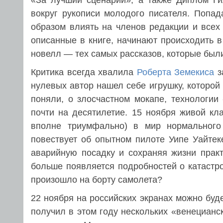
«За лучший сценарий», а также Диплом Ги
вокруг рукописи молодого писателя. Попад
образом влиять на членов редакции и всех т
описанные в книге, начинают происходить в
новелл — тех самых рассказов, которые были
Критика всегда хвалила
Роберта Земекиса
з
нулевых автор нашел себе игрушку, которой у
поняли, о злосчастном мокапе, технологии
почти на десятилетие. 15 ноября живой кл
вполне триумфально) в мир нормального
повествует об опытном пилоте Уипе Уайтек
аварийную посадку и сохраняя жизни практ
больше появляется подробностей о катастр
произошло на борту самолета?
22 ноября на российских экранах можно буде
получил в этом году нескольких «венецианс