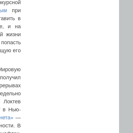
нкурсной
вым
при
тавить в
е, и на
ой жизни
 попасть
ющую его
 Мировую
 получил
ерерывах
едельно
 Локтев
т в Нью-
нета»
—
ности. В