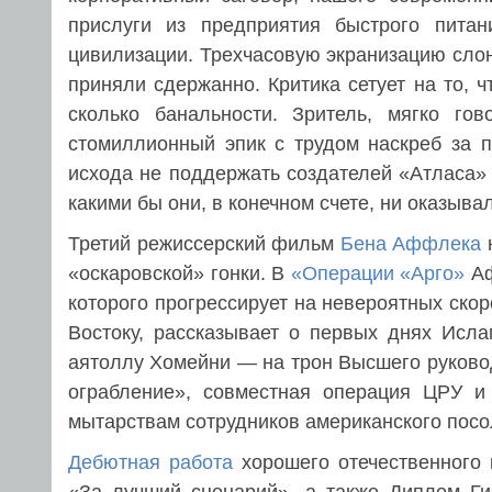
прислуги из предприятия быстрого питан
цивилизации. Трехчасовую экранизацию сл
приняли сдержанно. Критика сетует на то,
сколько банальности. Зритель, мягко г
стомиллионный эпик с трудом наскреб за п
исхода не поддержать создателей «Атласа»
какими бы они, в конечном счете, ни оказыва
Третий режиссерский фильм
Бена Аффлека
н
«оскаровской» гонки. В
«Операции «Арго»
Аф
которого прогрессирует на невероятных ско
Востоку, рассказывает о первых днях Исл
аятоллу Хомейни — на трон Высшего руково
ограбление», совместная операция ЦРУ и
мытарствам сотрудников американского посо
Дебютная работа
хорошего отечественного