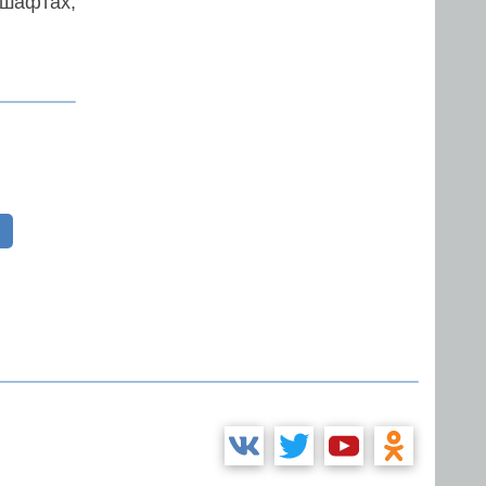
дшафтах,