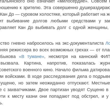
тальянского оно означает «милосердие». Совсем 
ношению к зрителю. Эта совершенно душераздира
 Кан До — суровом холостяке, который работает на ж
дит выбивание долгов любыми средствами у за
равляет Кан До выбивать долг с одной женщины,
ство гневно набросилось на экс-документалиста
Л
няя режиссера во всех возможных грехах — от пла
я Быкова
«В тумане»
, несмотря на каннский ФИ
ызвала. Картина, напротив, показалась журн
советского военного кино. Начало фильма датирова
ми войсками. В ходе расследования дела о подрыв
Сущеню, но затем неожиданно отпускают. Местны
е с захватчиками. Двое партизан уводят Сущеню в 
ути к месту казни они попадают под обстрел, и 
ь.