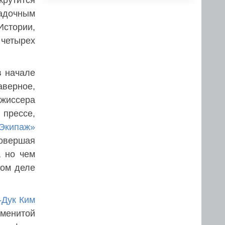
крутится
гадочным
Истории,
 четырех
в начале
аверное,
ежиссера
 прессе,
Экипаж»
совершая
, но чем
мом деле
-Дук Ким
аменитой