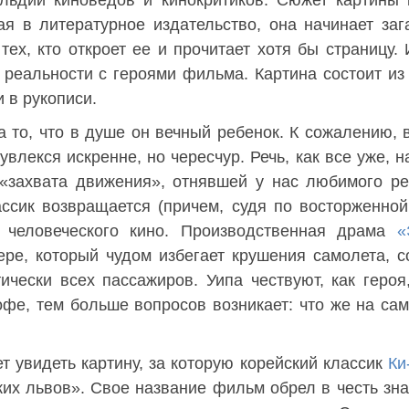
льдии киноведов и кинокритиков. Сюжет картины 
ая в литературное издательство, она начинает за
ех, кто откроет ее и прочитает хотя бы страницу. 
 реальности с героями фильма. Картина состоит из
 в рукописи.
а то, что в душе он вечный ребенок. К сожалению, 
влекся искренне, но чересчур. Речь, как все уже, н
 «захвата движения», отнявшей у нас любимого р
ассик возвращается (причем, судя по восторженной
 человеческого кино. Производственная драма
«
ере, который чудом избегает крушения самолета, 
ически всех пассажиров. Уипа чествуют, как героя
офе, тем больше вопросов возникает: что же на са
т увидеть картину, за которую корейский классик
Ки
ких львов». Свое название фильм обрел в честь зн