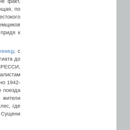
не факт,
ющая, по
естокого
емщиков
 придя к
озницу
, с
гиата до
ПРЕССИ,
алистам
но 1942-
е поезда
е жители
лес, где
у Сущени