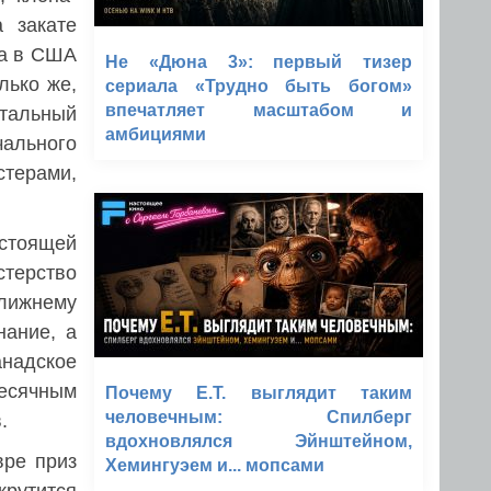
 закате
ла в США
Не «Дюна 3»: первый тизер
лько же,
сериала «Трудно быть богом»
впечатляет масштабом и
тальный
амбициями
чального
стерами,
дстоящей
стерство
Ближнему
нание, а
анадское
есячным
Почему E.T. выглядит таким
человечным: Спилберг
.
вдохновлялся Эйнштейном,
вре приз
Хемингуэем и... мопсами