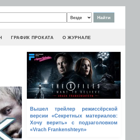
Н
ГРАФИК ПРОКАТА
О ЖУРНАЛЕ
Вышел трейлер режиссёрской
версии «Секретных материалов:
Хочу верить» с подзаголовком
«Vrach Frankenshteyn»