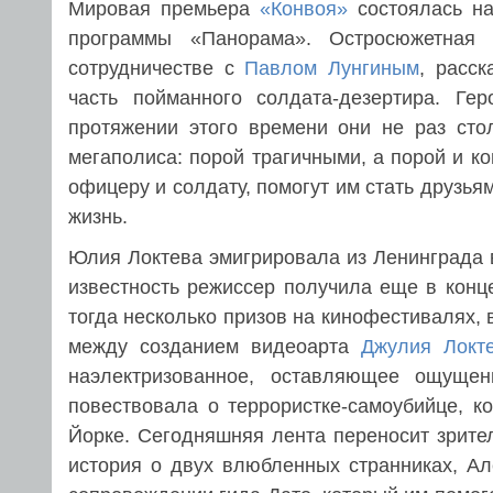
Мировая премьера
«Конвоя»
состоялась на
программы «Панорама». Остросюжетная
сотрудничестве с
Павлом Лунгиным
, расс
часть пойманного солдата-дезертира. Ге
протяжении этого времени они не раз ст
мегаполиса: порой трагичными, а порой и к
офицеру и солдату, помогут им стать друзь
жизнь.
Юлия Локтева эмигрировала из Ленинграда 
известность режиссер получила еще в конц
тогда несколько призов на кинофестивалях, 
между созданием видеоарта
Джулия Локт
наэлектризованное, оставляющее ощущен
повествовала о террористке-самоубийце, к
Йорке. Сегодняшняя лента переносит зрите
история о двух влюбленных странниках, Ал