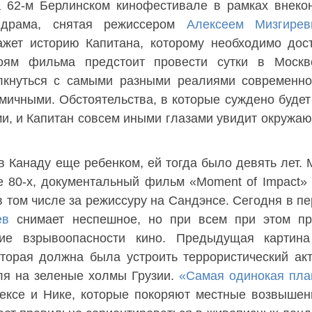
 62-м Берлинском кинофестивале в рамках внеко
 драма, снятая режиссером
Алексеем Мизгире
кажет историю Капитана, которому необходимо дос
роям фильма предстоит провести сутки в Москв
олкнуться с самыми разными реалиями современн
омичными. Обстоятельства, в которые суждено будет
ями, и Капитан совсем иными глазами увидит окружа
в Канаду еще ребенком, ей тогда было девять лет.
е 80-х, документальный фильм «Moment of Impact»
в том числе за режиссуру на Сандэнсе. Сегодня в п
ев
снимает неспешное, но при всем при этом пр
ие взрывоопасности кино. Предыдущая картина
оторая должна была устроить террористический ак
ля на зеленые холмы Грузии.
«Самая одинокая пла
ексе и Нике, которые покоряют местные возвышен