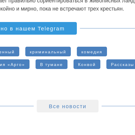
гает правильно сориентироваться в живописных лан
ойно и мирно, пока не встречают трех крестьян.
ино в нашем Telegram
енный
криминальный
комедия
ия «Арго»
В тумане
Конвой
Рассказы
Все новости