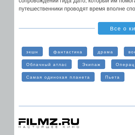
сопровождении гида Дато, который им помо
путешественники проводят время вполне спок
Все о к
экшн
фантастика
драма
во
Облачный атлас
Экипаж
Операц
Самая одинокая планета
Пьета