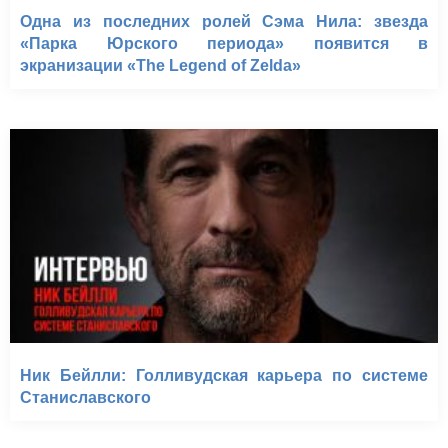
Одна из последних ролей Сэма Нила: звезда
«Парка Юрского периода» появится в
экранизации «The Legend of Zelda»
Ник Бейлли: Голливудская карьера по системе
Станиславского