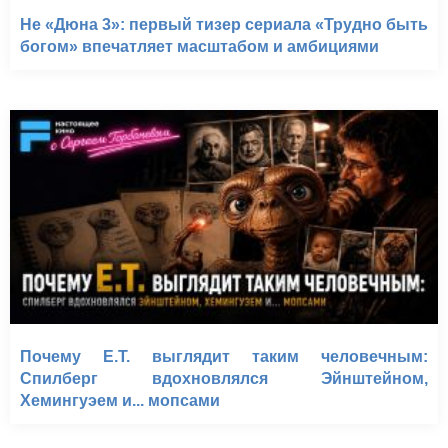
Не «Дюна 3»: первый тизер сериала «Трудно быть
богом» впечатляет масштабом и амбициями
Почему E.T. выглядит таким человечным:
Спилберг вдохновлялся Эйнштейном,
Хемингуэем и... мопсами