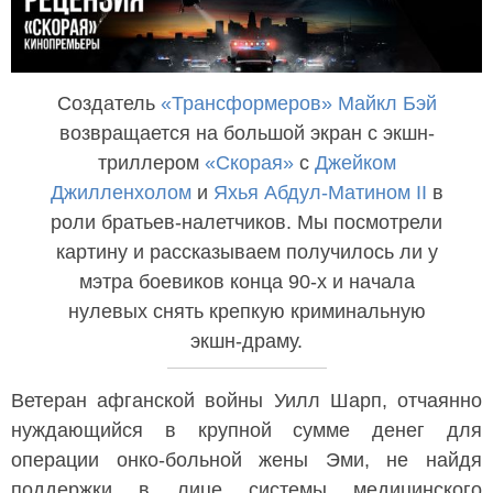
Создатель
«Трансформеров»
Майкл Бэй
возвращается на большой экран с экшн-
триллером
«Скорая»
с
Джейком
Джилленхолом
и
Яхья Абдул-Матином II
в
роли братьев-налетчиков. Мы посмотрели
картину и рассказываем получилось ли у
мэтра боевиков конца 90-х и начала
нулевых снять крепкую криминальную
экшн-драму.
Ветеран афганской войны Уилл Шарп, отчаянно
нуждающийся в крупной сумме денег для
операции онко-больной жены Эми, не найдя
поддержки в лице системы медицинского