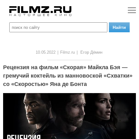
10.05.2022
|
Filmz.ru
|
Егор Дёмин
Рецензия на фильм «Скорая» Майкла Бэя —
гремучий коктейль из манновоской «Схватки»
со «Скоростью» Яна де Бонта