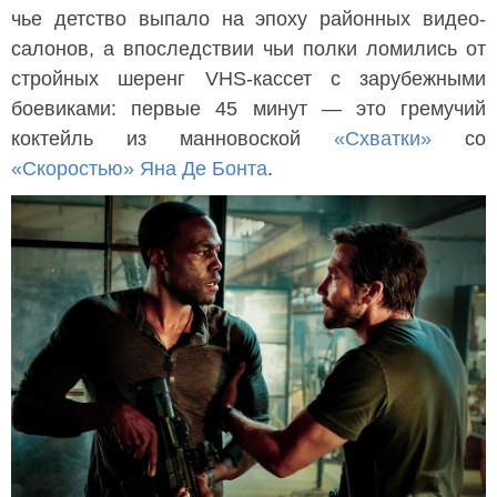
чье детство выпало на эпоху районных видео-
салонов, а впоследствии чьи полки ломились от
стройных шеренг VHS-кассет с зарубежными
боевиками: первые 45 минут — это гремучий
коктейль из манновоской
«Схватки»
со
«Скоростью»
Яна Де Бонта
.