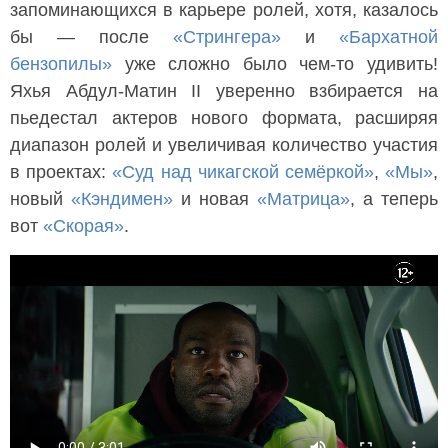
запоминающихся в карьере ролей, хотя, казалось
бы — после
«Стрингера»
и
«Бархатной
бензопилы»
уже сложно было чем-то удивить!
Яхья Абдул-Матин II уверенно взбирается на
пьедестал актеров нового формата, расширяя
диапазон ролей и увеличивая количество участия
в проектах:
«Суд над чикагской семёркой»
,
«Мы»
,
новый
«Кэндимен»
и новая
«Матрица»
, а теперь
вот
«Скорая»
.