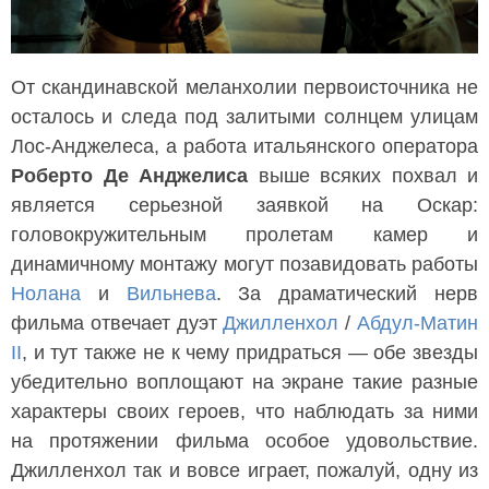
От скандинавской меланхолии первоисточника не
осталось и следа под залитыми солнцем улицам
Лос-Анджелеса, а работа итальянского оператора
Роберто Де Анджелиса
выше всяких похвал и
является серьезной заявкой на Оскар:
головокружительным пролетам камер и
динамичному монтажу могут позавидовать работы
Нолана
и
Вильнева
. За драматический нерв
фильма отвечает дуэт
Джилленхол
/
Абдул-Матин
II
, и тут также не к чему придраться — обе звезды
убедительно воплощают на экране такие разные
характеры своих героев, что наблюдать за ними
на протяжении фильма особое удовольствие.
Джилленхол так и вовсе играет, пожалуй, одну из