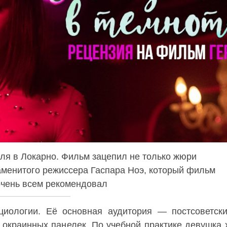
ля в Локарно. Фильм зацепил не только жюри
аменитого режиссера Гаспара Ноэ, который фильм
очень всем рекомендовал
иологии. Её основная аудитория — постсоветски
 окраинных панелек. По учебной практике девушка 