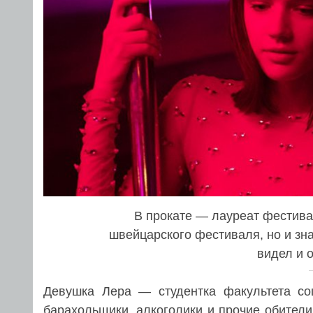
В прокате — лауреат фестива
швейцарского фестиваля, но и зн
видел и 
Девушка Лера — студентка факультета соц
барахольщики, алкоголики и прочие обители