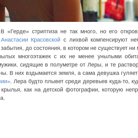
 В «Герде» стриптиза не так много, но его откров
и
Анастасии Красовской
с лихвой компенсируют не
 забытия, до состояния, в котором не существует ни
унылых многоэтажек с их не менее унылыми обит
мужики, сидящие в полуметре от Леры, и те раство
ны. В них вздымается земля, а сама девушка гуляет
лии»
. Лера будто плывет среди деревьев куда-то, ку
 крылья, как на детской фотографии, которую неп
а.