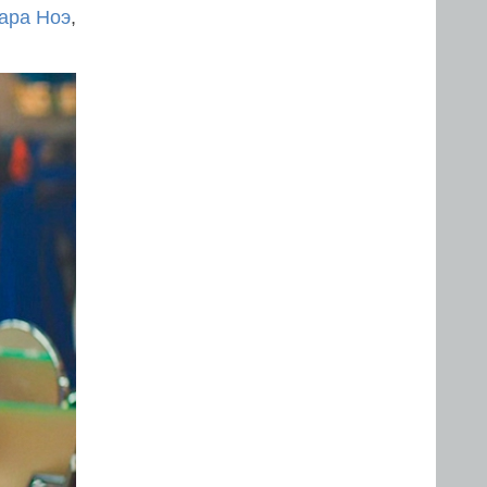
ара Ноэ
,