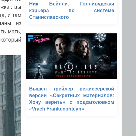
Ник Бейлли: Голливудская
 «как вы
карьера по системе
а, и там
Станиславского
ланы, из
ть мать,
 который
Вышел трейлер режиссёрской
версии «Секретных материалов:
Хочу верить» с подзаголовком
«Vrach Frankenshteyn»