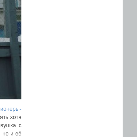
ионеры-
ять хотя
евушка с
 но и её