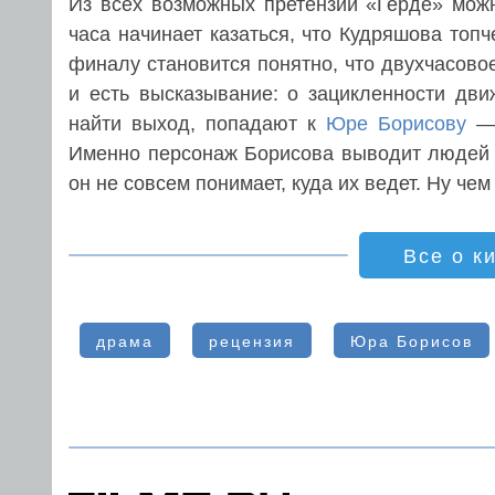
Из всех возможных претензий «Герде» можн
часа начинает казаться, что Кудряшова топч
финалу становится понятно, что двухчасовое
и есть высказывание: о зацикленности дви
найти выход, попадают к
Юре Борисову
— 
Именно персонаж Борисова выводит людей из
он не совсем понимает, куда их ведет. Ну че
Все о к
драма
рецензия
Юра Борисов