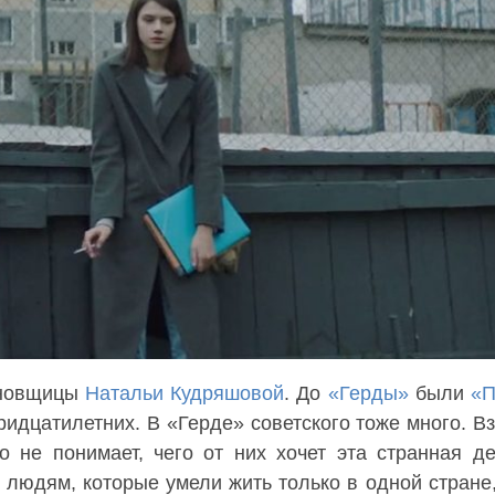
ановщицы
Натальи Кудряшовой
. До
«Герды»
были
«П
ридцатилетних. В «Герде» советского тоже много. Вз
о не понимает, чего от них хочет эта странная д
о людям, которые умели жить только в одной стране,