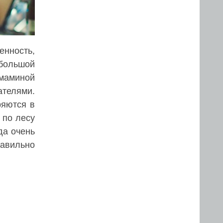
енность,
большой
 маминой
ателями.
ряются в
 по лесу
да очень
равильно