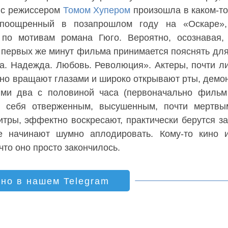
т с режиссером
Томом Хупером
произошла в каком-т
 поощренный в позапрошлом году на «Оскаре»,
 по мотивам романа Гюго. Вероятно, осознавая,
с первых же минут фильма принимается пояснять дл
чта. Надежда. Любовь. Революция». Актеры, почти 
ивно вращают глазами и широко открывают рты, демо
ими два с половиной часа (первоначально фильм
я себя отверженным, высушенным, почти мертвы
итры, эффектно воскресают, практически берутся за
 начинают шумно аплодировать. Кому-то кино и
 что оно просто закончилось.
ино в нашем Telegram