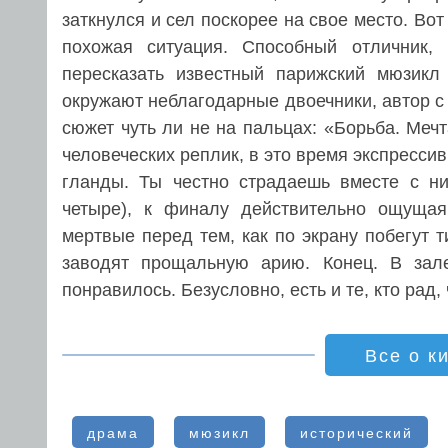
заткнулся и сел поскорее на свое место. Во
похожая ситуация. Способный отличник,
пересказать известный парижский мюзикл
окружают неблагодарные двоечники, автор 
сюжет чуть ли не на пальцах: «Борьба. Ме
человеческих реплик, в это время экспресс
гланды. Ты честно страдаешь вместе с н
четыре), к финалу действительно ощуща
мертвые перед тем, как по экрану побегут т
заводят прощальную арию. Конец. В зале
понравилось. Безусловно, есть и те, кто рад,
Все о к
драма
мюзикл
исторический