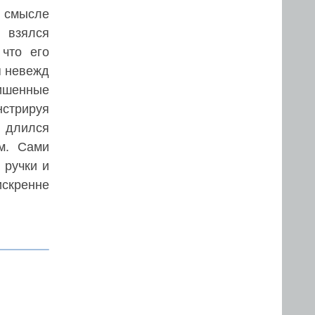
о смысле
 взялся
 что его
я невежд
лишенные
нстрируя
 длился
м. Сами
 ручки и
скренне