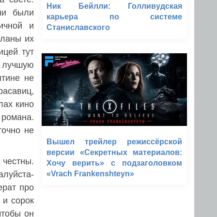
Ник Бейлли: Голливудская
сни были
карьера по системе
ичной и
Станиславского
планы их
ицей тут
а лучшую
нтине не
асавиц,
лах кино
романа.
точно не
Вышел трейлер режиссёрской
версии «Секретных материалов:
 честны.
Хочу верить» с подзаголовком
алуйста-
«Vrach Frankenshteyn»
ерат про
 и сорок
чтобы он