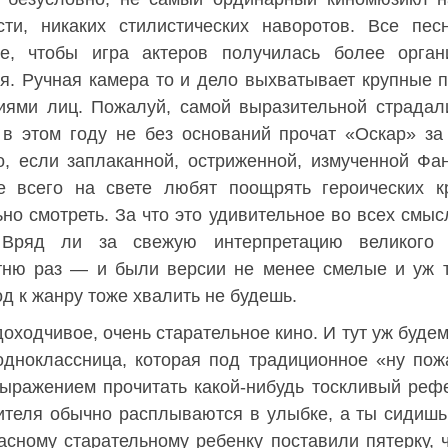
сти, никаких стилистических наворотов. Все пе
, чтобы игра актеров получилась более орган
ся. Ручная камера то и дело выхватывает крупные 
иями лиц. Пожалуй, самой выразительной страдал
й в этом году не без оснований прочат «Оскар» з
о, если заплаканной, остриженной, измученной Фа
 всего на свете любят поощрять героических кр
но смотреть. За что это удивительное во всех смыс
 Вряд ли за свежую интерпретацию великого 
тню раз — и были версии не менее смелые и уж 
д к жанру тоже хвалить не будешь.
доходчивое, очень старательное кино. И тут уж будем
дноклассница, которая под традиционное «ну пож
выражением прочитать какой-нибудь тоскливый реф
чителя обычно расплываются в улыбке, а ты сидишь
асному старательному ребенку поставили пятерку, 