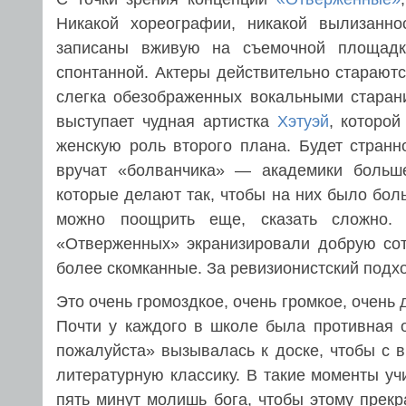
Никакой хореографии, никакой вылизанно
записаны вживую на съемочной площадке
спонтанной. Актеры действительно старают
слегка обезображенных вокальными старан
выступает чудная артистка
Хэтуэй
, которо
женскую роль второго плана. Будет странн
вручат «болванчика» — академики больше
которые делают так, чтобы на них было боль
можно поощрить еще, сказать сложно.
«Отверженных» экранизировали добрую со
более скомканные. За ревизионистский подхо
Это очень громоздкое, очень громкое, очень 
Почти у каждого в школе была противная о
пожалуйста» вызывалась к доске, чтобы с 
литературную классику. В такие моменты у
пять минут молишь бога, чтобы этому прекр