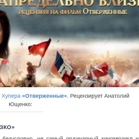
 Хупера
«Отверженные»
. Рецензирует Анатолий
Ющенко:
ЗКО»
, безусловно, не самый ординарный киномюзикл н