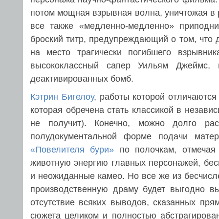
потом мощная взрывная волна, уничтожая в 
все также «медленно-медленно» приподни
броский титр, предупреждающий о том, что 
на место трагически погибшего взрывник
высококлассный сапер Уильям Джеймс, 
деактивированных бомб.
Кэтрин Бигелоу
, работы которой отличаются
которая обречена стать классикой в независ
не получит). Конечно, можно долго ра
полудокументальной форме подачи мате
«Повелителя бури»
по полочкам, отмечая 
животную энергию главных персонажей, бес
и неожиданные камео. Но все же из бесчис
производственную драму будет выгодно в
отсутствие всяких выводов, сказанных пря
сюжета целиком и полностью абстрагирован