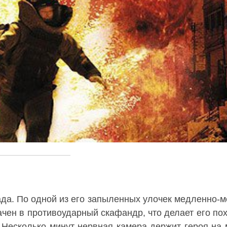
да. По одной из его запыленных улочек медленно-
ачен в противоударный скафандр, что делает его по
 Несколько минут нервная камера держит героя на 