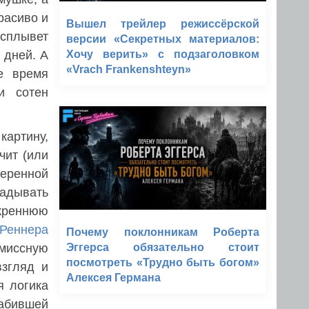
расиво и
Вышел трейлер режиссёрской
сплывет
версии «Секретных материалов:
 дней. А
Хочу верить» с подзаголовком
«Vrach Frankenshteyn»
е время
и сотен
картину,
чит (или
еренной
адывать
креннюю
Реннера
Почему поклонникам Роберта
омиссную
Эггерса обязательно стоит
посмотреть «Трудно быть богом»
взгляд и
Алексея Германа
я логика
набившей