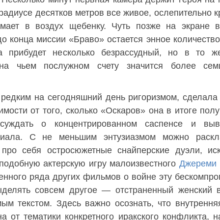
радиусе десятков метров все живое, ослепительно к
мает в воздух щебенку. Чуть позже на экране в
до конца миссии «Браво» остается энное количество
а прибудет несколько безрассудный, но в то ж
на чьем послужном счету значится более сем
 редким на сегодняшний день ригоризмом, сделала 
имости от того, сколько «Оскаров» она в итоге полу
ссуждать о концентрированном саспенсе и выв
риала. С не меньшим энтузиазмом можно раскл
про себя остросюжетные снайперские дуэли, ис
подобную актерскую игру малоизвестного
Джереми 
ленного ряда других фильмов о войне эту бескомпр
ыделять совсем другое — отстраненный женский 
мым текстом. Здесь важно осознать, что внутрення
а от тематики конкретного иракского конфликта, 