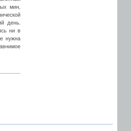
ных мин,
рической
й день.
ясь ни в
не нужна
авнимое