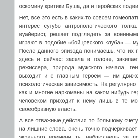
оскомину критики Буша, да и геройских подви
Нет, все это есть в каких-то совсем гомеопа
интерес сугубо антропологического толк
вуайерист, решает подглядеть за военным
играют в подобие «бойцовского клуба» — му
После данного эпизода понимаешь, что их 
здесь и сейчас: засела в голове, закипа
режиссера, природа мужского начала, ге
выходит и с главным героем — им движет
психологическая зависимость. На регулярно
как и многие наркоманы на каком-нибудь г
человеком приходит к нему лишь в те мо
своеобразную власть.
А все отважные действия по большому счету
на лишние слова, очень точно подчеркивает
экранного времени ты наблюдаешь за по