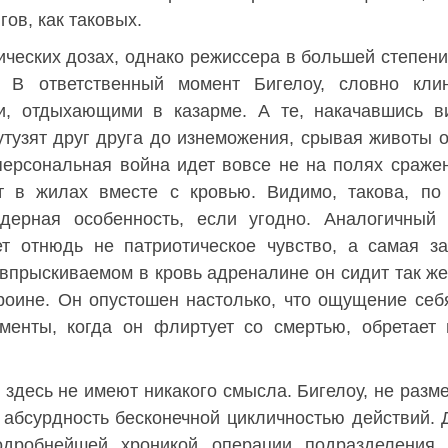
гов, как таковых.
тических дозах, однако режиссера в большей степени
а. В ответственный момент Бигелоу, словно кли
и, отдыхающими в казарме. А те, накачавшись в
тузят друг друга до изнеможения, срывая животы о
персональная война идет вовсе не на полях сраже
ет в жилах вместе с кровью. Видимо, такова, п
ндерная особенность, если угодно. Аналогичный
 отнюдь не патриотическое чувство, а самая за
 впрыскиваемом в кровь адреналине он сидит так же
ероине. Он опустошен настолько, что ощущение се
менты, когда он флиртует со смертью, обретает
 здесь не имеют никакого смысла. Бигелоу, не разм
 абсурдность бесконечной цикличностью действий. 
дробнейшей хроникой операции подразделения 