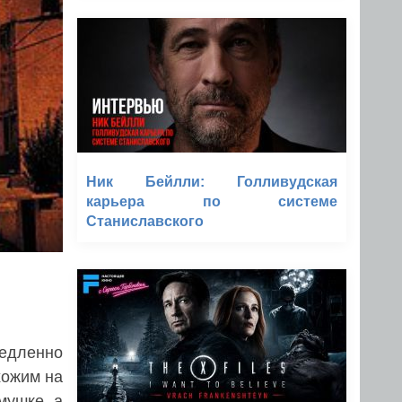
Ник Бейлли: Голливудская
карьера по системе
Станиславского
медленно
хожим на
мушке, а