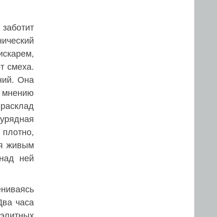
 заботит
нический
искарем,
т смеха.
ний. Она
о мнению
 расклад
урядная
 плотно,
бя живым
 над ней
ениваясь
Два часа
элитных