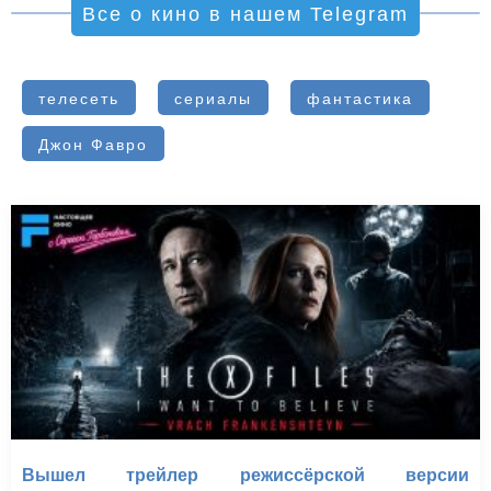
Все о кино в нашем Telegram
телесеть
сериалы
фантастика
Джон Фавро
Вышел трейлер режиссёрской версии