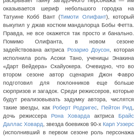
раскрывает тайну загадочного персонажа — им
оказывается шериф небольшого городка на
Татуине Кобб Вант (
Тимоти Олифант
), который
выкупил у джав костюм мандалорца Бобы Фетта.
Правда, не все окажется так просто и банально.
Помимо Олифанта, в новом сезоне
задействована актриса
Розарио Доусон
, которая
исполнила роль Асоки Тано, ученицы Энакина
«Дарт Вейдера» Скайуокера. Очевидно, что во
втором сезоне автор сценария Джон Фавро
подготовил для поклонников еще больше
сюрпризов и загадок. Среди режиссеров, которые
будут реализовывать задумку автора, числятся
такие звезды, как
Роберт Родригес
,
Пейтон Рид
,
дочь режиссера
Рона Ховарда
актриса
Брайс
Даллас Ховард
, звезда боевиков 90-х
Карл Уэзерс
(исполнивший в первом сезоне роль персонажа