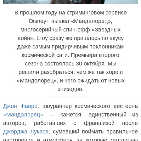
В прошлом году на стриминговом сервисе
Disney+ вышел «Мандалорец»,
многосерийный спин-офф «Звездных
войн». Шоу сразу же пришлось по вкусу
даже самым придирчивым поклонникам
космической саги. Премьера второго
сезона состоялась 30 октября. Мы
решили разобраться, чем же так хорош
«Мандолорец», и чего ожидать от новых
эпизодов.
Джон Фавро
, шоураннер космического вестерна
«Мандалорец»
— кажется, единственный из
авторов, работавших с франшизой после
Джорджа Лукаса
, сумевший поймать правильное
настроение и атмосферу, за которые миллионы