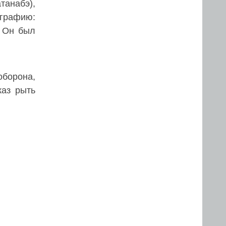
танабэ),
ографию:
… Он был
оборона,
каз рыть