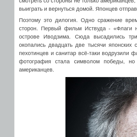
смотреть со стороны не только американцев,
выиграть и вернуться домой. Японцев отправ
Поэтому это дилогия. Одно сражение вре
сторон. Первый фильм Иствуда - «Флаги 
острове Иводзима. Сюда высадились трид
окопались двадцать две тысячи японских 
пехотинцев и санитар всё-таки водрузили 
фотография стала символом победы, но 
американцев.