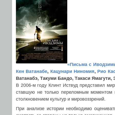
«Письма с Иводзим
Кен Ватанабе
,
Кацунари Ниномия
,
Рио Ка
Ватанабэ, Такуми Бандо, Такаси Ямагути, 
В 2006-м году Клинт Иствуд представил ми
ставшую не только переломным моментом 
столкновением культур и мировоззрений.
При анализе истории необходимо оцениват