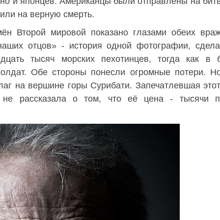
 но и японцев. Американцы были отправлены на битв
или на верную смерть.
мён Второй мировой показано глазами обеих вра
наших отцов» - история одной фотографии, сдел
цать тысяч морских пехотинцев, тогда как в б
солдат. Обе стороны понесли огромные потери. Н
флаг на вершине горы Сурибати. Запечатлевшая это
не рассказала о том, что её цена - тысячи п