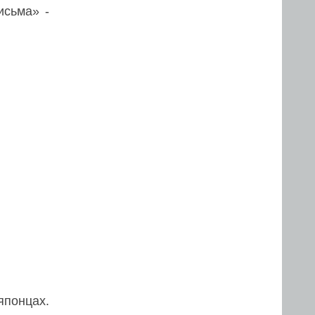
исьма» -
японцах.