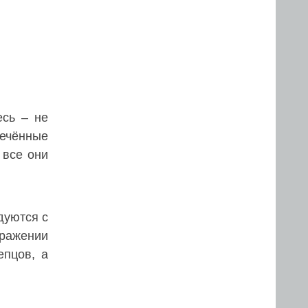
есь – не
речённые
 все они
дуются с
бражении
епцов, а