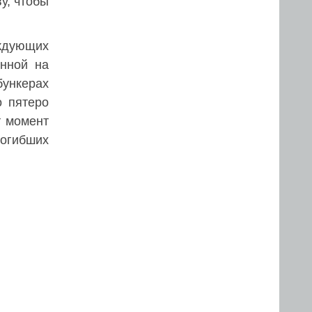
у, чтобы
ждующих
анной на
ункерах
о пятеро
т момент
огибших