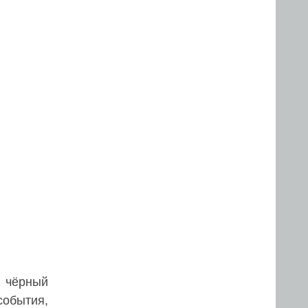
, чёрный
события,