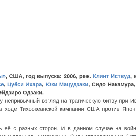
ы»
, США, год выпуска: 2006, реж.
Клинт Иствуд
, 
се
,
Цуёси Ихара
,
Юки Мацудзаки
, Сидо Накамура
Эйдзиро Одзаки.
ру непривычный взгляд на трагическую битву при И
в ходе Тихоокеанской кампании США против Япон
ь её с разных сторон. И в данном случае на вой