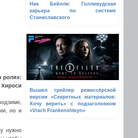
Ник Бейлли: Голливудская
карьера по системе
Станиславского
в ролях:
, Хироси
Вышел трейлер режиссёрской
версии «Секретных материалов:
водзиме,
Хочу верить» с подзаголовком
ии, но и
«Vrach Frankenshteyn»
ну нужно