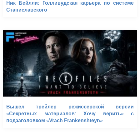
Ник Бейлли: Голливудская карьера по системе
Станиславского
Вышел трейлер режиссёрской версии
«Секретных материалов: Хочу верить» с
подзаголовком «Vrach Frankenshteyn»