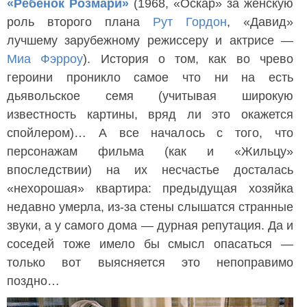
«Ребенок Розмари»
(1968, «Оскар» за женскую
роль второго плана
Рут Гордон
, «Давид»
лучшему зарубежному режиссеру и актрисе —
Миа Фэрроу
). История о том, как во чрево
героини проникло самое что ни на есть
дьявольское семя (учитывая широкую
известность картины, вряд ли это окажется
спойлером)… А все началось с того, что
персонажам фильма (как и «Жильцу»
впоследствии) на их несчастье досталась
«нехорошая» квартира: предыдущая хозяйка
недавно умерла, из-за стены слышатся странные
звуки, а у самого дома — дурная репутация. Да и
соседей тоже имело бы смысл опасаться —
только вот выясняется это непоправимо
поздно…