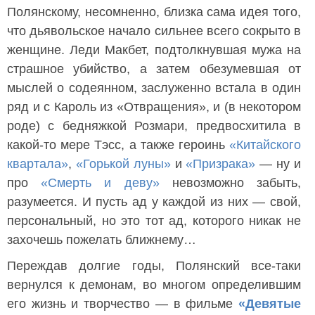
Полянскому, несомненно, близка сама идея того,
что дьявольское начало сильнее всего сокрыто в
женщине. Леди Макбет, подтолкнувшая мужа на
страшное убийство, а затем обезумевшая от
мыслей о содеянном, заслуженно встала в один
ряд и с Кароль из «Отвращения», и (в некотором
роде) с бедняжкой Розмари, предвосхитила в
какой-то мере Тэсс, а также героинь
«Китайского
квартала»
,
«Горькой луны»
и
«Призрака»
— ну и
про
«Смерть и деву»
невозможно забыть,
разумеется. И пусть ад у каждой из них — свой,
персональный, но это тот ад, которого никак не
захочешь пожелать ближнему…
Переждав долгие годы, Полянский все-таки
вернулся к демонам, во многом определившим
его жизнь и творчество — в фильме
«Девятые