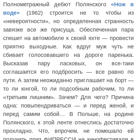
Полнометражный дебют Полянского
«Нож в
воде»
(1962) строится не то чтобы из
«невероятности», но определенная странность
завязке все же присуща. Обеспеченная пара
спешит на автомобиле к своей яхте — провести
приятно выходные. Как вдруг муж чуть не
сбивает голосовавшего на дороге паренька.
Высказав пару ласковых, он все-таки
соглашается его подбросить — все равно по
пути. А затем неожиданно приглашает на борт —
то ли юнгой, то ли подсобным рабочим, то ли
«третьим лишним». Зачем? Для чего? Причина
одна: повыпендриваться — и перед женой, и
перед самим собой… В Польше, на родине
Полянского, к этой ленте отнеслись достаточно
прохладно. Что, впрочем, не помешало ей
получить приз ФИПРЕССИ на кинофестивале в