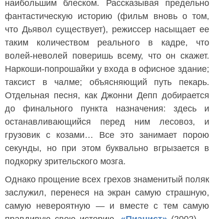
наибольшим блеском. Рассказывая предельно
фантастическую историю (фильм вновь о том,
что Дьявол существует), режиссер насыщает ее
таким количеством реального в кадре, что
волей-неволей поверишь всему, что он скажет.
Наркоши-попрошайки у входа в офисное здание;
таксист в чалме; объясняющий путь пекарь.
Отдельная песня, как Джонни Депп добирается
до финального пункта назначения: здесь и
останавливающийся перед ним лесовоз, и
грузовик с козами… Все это занимает порою
секунды, но при этом буквально вгрызается в
подкорку зрительского мозга.
Однако прощение всех грехов знаменитый поляк
заслужил, перенеся на экран самую страшную,
самую невероятную — и вместе с тем самую
правдивую свою историю.
«Пианист»
(2002) —