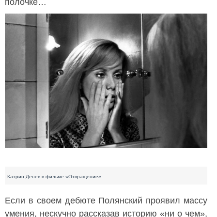
полочке…
Катрин Денев в фильме «Отвращение»
Если в своем дебюте Полянский проявил массу
умения, нескучно рассказав историю «ни о чем»,