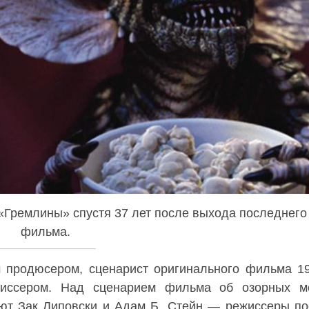
«Гремлины» спустя 37 лет после выхода последнего
фильма.
 продюсером, сценарист оригинального фильма 1
иссером. Над сценарием фильма об озорных мо
ют Зак Липовски и Адам Б. Стейн — режиссеры п