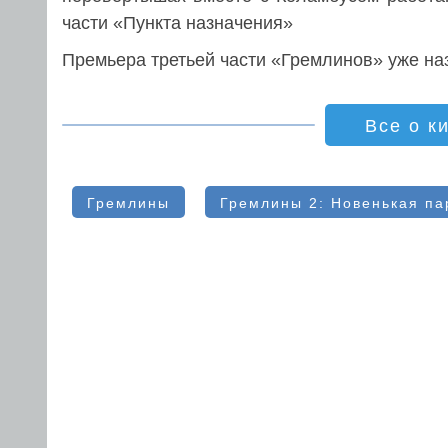
части «Пункта назначения»
Премьера третьей части «Гремлинов» уже наз
Все о к
Гремлины
Гремлины 2: Новенькая па