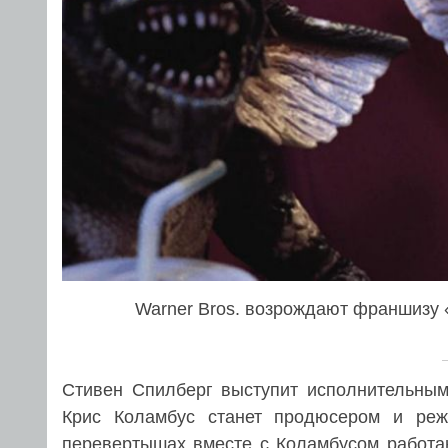
Warner Bros. возрождают франшизу 
Стивен Спилберг выступит исполнительным
Крис Коламбус станет продюсером и реж
перевертышах вместе с Коламбусом работа