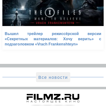
Вышел трейлер режиссёрской версии
«Секретных материалов: Хочу верить» с
подзаголовком «Vrach Frankenshteyn»
Все новости