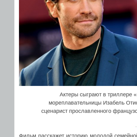
Актеры сыграют в триллере 
мореплавательницы Изабель Отис
сценарист прославленного французс
Фильм расскажет историю молодой семейной