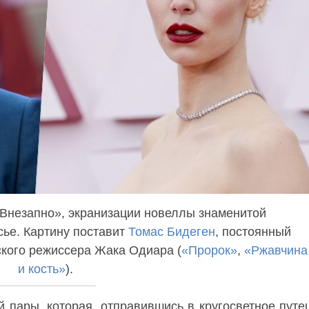
«Внезапно», экранизации новеллы знаменитой
ье. Картину поставит
Томас Бидеген
, постоянный
кого режиссера Жака Одиара (
«Пророк»
,
«Ржавчина
и кость»
).
 пары, которая, отправившись в кругосветное путе