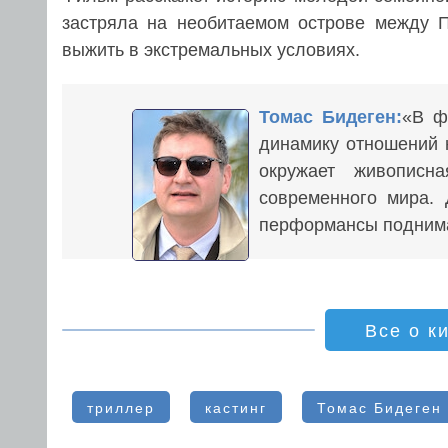
застряла на необитаемом острове между П
выжить в экстремальных условиях.
Томас Бидеген:
«В ф
динамику отношений н
окружает живописн
современного мира.
перформансы поднима
Все о к
триллер
кастинг
Томас Бидеген