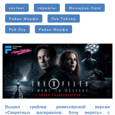
кастинг
сериалы
Женщина-Халк
Райан Мерфи
Лив Тайлер
Роб Лоу
Райан Мерфи
Вышел трейлер режиссёрской версии
«Секретных материалов: Хочу верить» с