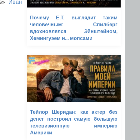
es»
Иван
Почему E.T. выглядит таким
человечным: Спилберг
вдохновлялся Эйнштейном,
Хемингуэем и... мопсами
Тейлор Шеридан: как актер без
денег построил самую большую
телевизионную империю
Америки