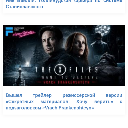
Ник Бейлли: Голливудская карьера по системе
Станиславского
Вышел трейлер режиссёрской версии
«Секретных материалов: Хочу верить» с
подзаголовком «Vrach Frankenshteyn»