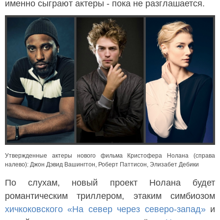
именно сыграют актеры - пока не разглашается.
Утвержденные актеры нового фильма Кристофера Нолана (справа
налево): Джон Дэвид Вашингтон, Роберт Паттисон, Элизабет Дебики
По слухам, новый проект Нолана будет
романтическим триллером, этаким симбиозом
хичкоковского
«На север через северо-запад»
и