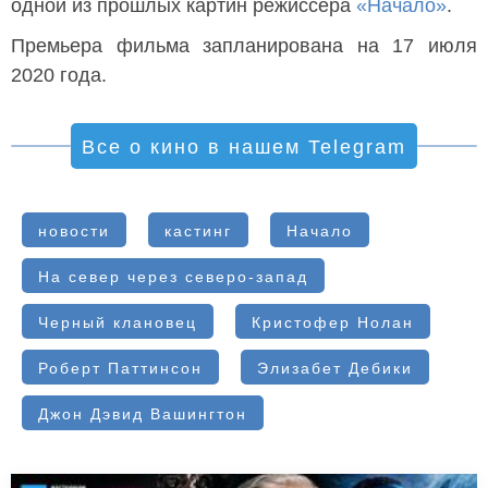
одной из прошлых картин режиссёра
«Начало»
.
Премьера фильма запланирована на 17 июля
2020 года.
Все о кино в нашем Telegram
новости
кастинг
Начало
На север через северо-запад
Черный клановец
Кристофер Нолан
Роберт Паттинсон
Элизабет Дебики
Джон Дэвид Вашингтон