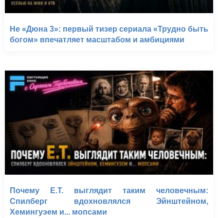
Не «Дюна 3»: первый тизер сериала «Трудно быть
богом» впечатляет масштабом и амбициями
Почему E.T. выглядит таким человечным:
Спилберг вдохновлялся Эйнштейном,
Хемингуэем и... мопсами