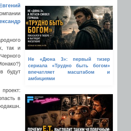
Евгений
компании
ександр
ародного
х, так и
 Черного
Не «Дюна 3»: первый тизер
Монако?)
сериала «Трудно быть богом»
в будут
впечатляет масштабом и
амбициями
проект:
опасть в
одакшн.