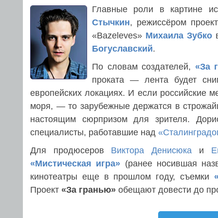
Главные роли в картине и
Стычкин
, режиссёром проек
«Bazeleves»
Михаила Зубко
в
Богуславский
.
По словам создателей,
«За 
проката — лента будет сним
европейских локациях. И если российские 
моря, — то зарубежные держатся в строжайш
настоящим сюрпризом для зрителя. Дорис
специалисты, работавшие над
«Сталинградо
Для продюсеров
Виктора Денисюка
и
Е
«Мистическая игра»
(ранее носившая на
кинотеатры еще в прошлом году, съемки
Проект
«За гранью»
обещают довести до прок