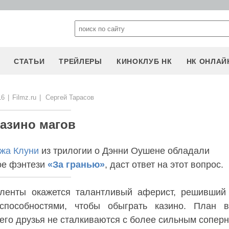
СТАТЬИ
ТРЕЙЛЕРЫ
КИНОКЛУБ НК
НК ОНЛАЙ
16
|
Filmz.ru
|
Сергей Тарасов
азино магов
жа Клуни
из трилогии о Дэнни Оушене обладали
ое фэнтези
«За гранью»
, даст ответ на этот вопрос.
 ленты окажется талантливый аферист, решивший
пособностями, чтобы обыграть казино. План в
 его друзья не сталкиваются с более сильным соперн