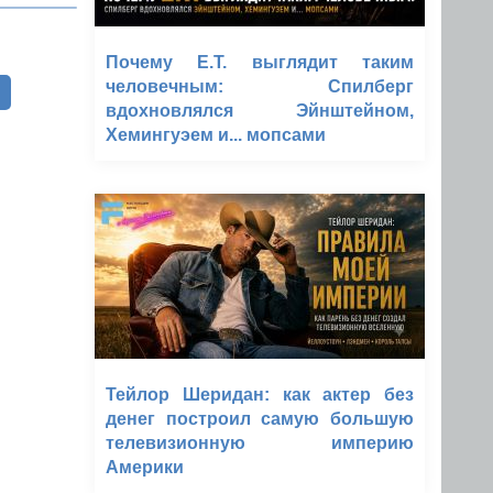
Почему E.T. выглядит таким
человечным: Спилберг
вдохновлялся Эйнштейном,
Хемингуэем и... мопсами
Тейлор Шеридан: как актер без
денег построил самую большую
телевизионную империю
Америки