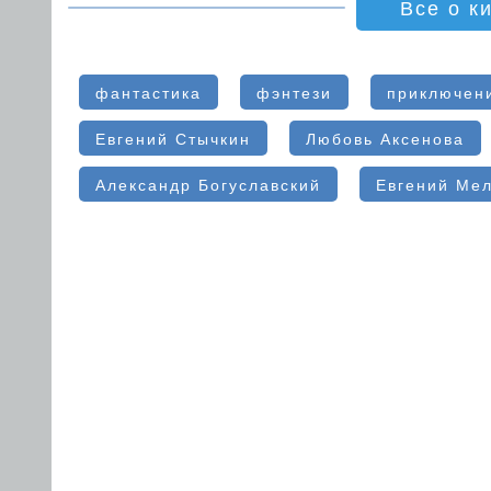
Все о к
фантастика
фэнтези
приключен
Евгений Стычкин
Любовь Аксенова
Александр Богуславский
Евгений Ме