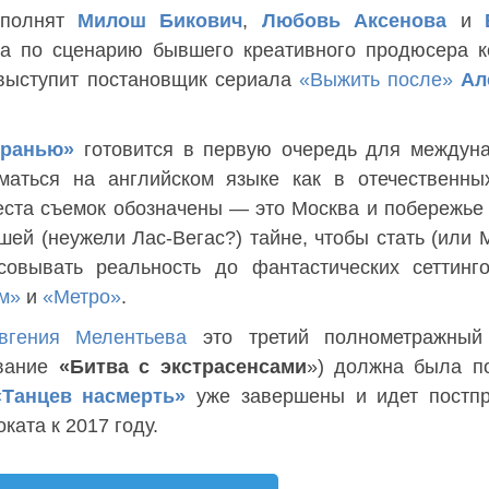
сполнят
Милош Бикович
,
Любовь Аксенова
и
та по сценарию бывшего креативного продюсера 
ыступит постановщик сериала
«Выжить после»
Ал
гранью»
готовится в первую очередь для междун
аться на английском языке как в отечественны
места съемок обозначены — это Москва и побережье
ей (неужели Лас-Вегас?) тайне, чтобы стать (или 
овывать реальность до фантастических сеттинго
м»
и
«Метро»
.
вгения Мелентьева
это третий полнометражный 
звание
«Битва с экстрасенсами
») должна была п
«Танцев насмерть»
уже завершены и идет постпр
ата к 2017 году.