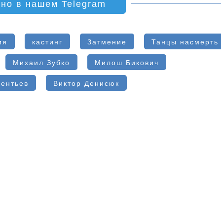
ино в нашем Telegram
ия
кастинг
Затмение
Танцы насмерть
Михаил Зубко
Милош Бикович
лентьев
Виктор Денисюк