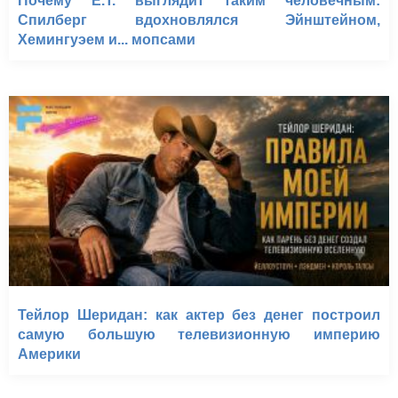
Почему E.T. выглядит таким человечным:
Спилберг вдохновлялся Эйнштейном,
Хемингуэем и... мопсами
Тейлор Шеридан: как актер без денег построил
самую большую телевизионную империю
Америки