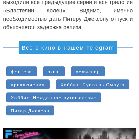
выходили все предыдущие серии и вся трилогия
«Властелин Колец». Видимо, именно
необходимостью дать Питеру Джексону отпуск и
объясняется задержка релиза.
Все о кино в нашем Telegram
фэнтези
экшн
режиссер
приключения
Хоббит: Пустошь Смауга
Хоббит: Нежданное путешествие
Питер Джексон