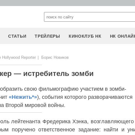
СТАТЬИ
ТРЕЙЛЕРЫ
КИНОКЛУБ НК
НК ОНЛАЙ
 Hollywood Reporter
|
Борис Новиков
кер — истребитель зомби
образить свою фильмографию участием в зомби-
ачит
«Нежить*»
), события которого разворачиваются
на Второй мировой войны.
роль лейтенанта Фредерика Хэнка, возглавляющего
рым поручено ответственное задание: найти и ун