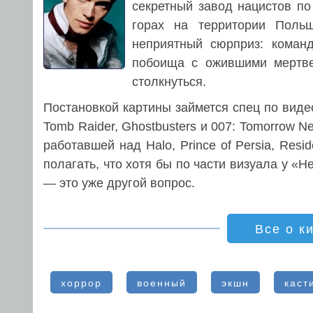
секретный завод нацистов по
горах на территории Поль
неприятный сюрприз: команд
побоища с ожившими мертве
столкнуться.
Постановкой картины займется спец по вид
Tomb Raider, Ghostbusters и 007: Tomorrow 
работавшей над Halo, Prince of Persia, Resi
полагать, что хотя бы по части визуала у «Н
— это уже другой вопрос.
Все о к
хоррор
военный
экшн
каст