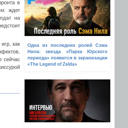
фронта в
их ждет
олдат на
едстоит
 игр, как
Одна из последних ролей Сэма
ффектов,
Нила: звезда «Парка Юрского
периода» появится в экранизации
е сейчас
«The Legend of Zelda»
жиссурой