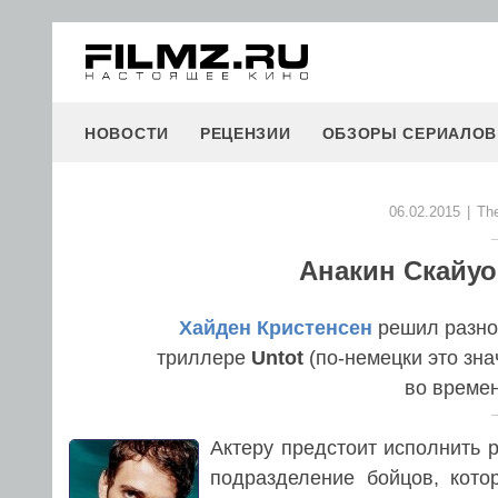
НОВОСТИ
РЕЦЕНЗИИ
ОБЗОРЫ СЕРИАЛОВ
06.02.2015
|
The
Анакин Скайуо
Хайден Кристенсен
решил разно
триллере
Untot
(по-немецки это зн
во време
Актеру предстоит исполнить 
подразделение бойцов, кото