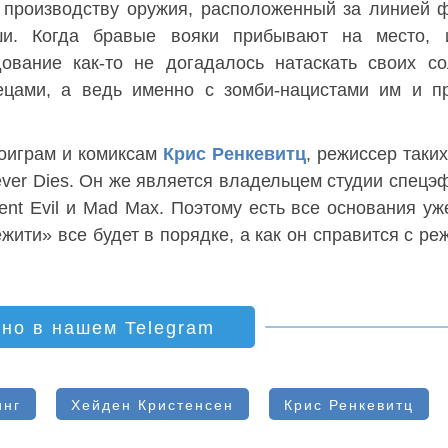
 производству оружия, расположенный за линией 
ши. Когда бравые вояки прибывают на место, 
ование как-то не догадалось натаскать своих с
цами, а ведь именно с зомби-нацистами им и пр
еоиграм и комиксам
Крис Ренкевитц
, режиссер таких
Never Dies. Он же является владельцем студии спецэ
dent Evil и Mad Max. Поэтому есть все основания уж
ежити» все будет в порядке, а как он справится с ре
ино в нашем Telegram
инг
Хейден Кристенсен
Крис Ренкевитц