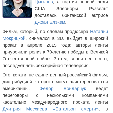
Цыганов
, а партия первой леди
США Элеоноры Рузвельт
досталась британской актрисе
Джоан Блэкем
.
Фильм, который, по словам продюсера
Натальи
Мокрицкой
, снимался в 3D, выйдет в широкий
прокат в апреле 2015 года: авторы ленты
приурочили релиз к 70-летию победы в Великой
Отечественной войне. Затем, вероятнее всего,
последует четырехсерийная телеверсия.
Это, кстати, не единственный российский фильм,
дистрибуцией которого могут заинтересоваться
американцы.
Федор Бондарчук
ведет
переговоры с несколькими компаниями
касательно международного проката ленты
Дмитрия Месхиева
«Батальон смерти»
, в