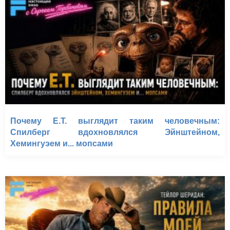
Почему E.T. выглядит таким человечным:
Спилберг вдохновлялся Эйнштейном,
Хемингуэем и... мопсами