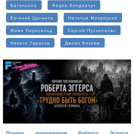
Батальонъ
Федор Бондарчук
Евгений Цыганов
Наталья Мокрицкая
Юлия Пересильд
Сергей Пускепалис
Никита Тарасов
Джоан Блэкем
Почему поклонникам Роберта Эггерса