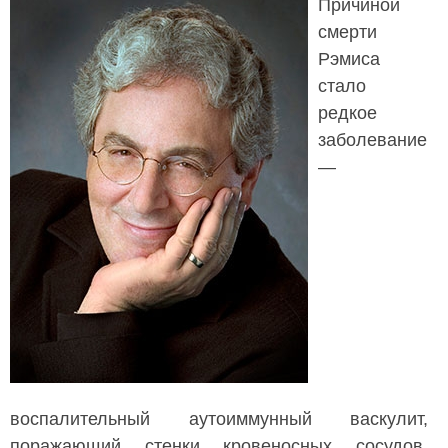
Причиной
смерти
Рэмиса
стало
редкое
заболевание
—
воспалительный аутоиммунный васкулит,
поражающий стенки кровеносных сосудов.