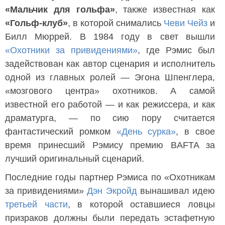
«Мальчик для гольфа»
, также известная как
«Гольф-клуб»
, в которой снимались
Чеви Чейз
и
Билл Мюррей. В 1984 году в свет вышли
«Охотники за привидениями»
, где Рэмис был
задействован как автор сценария и исполнитель
одной из главных ролей — Эгона Шпенглера,
«мозгового центра» охотников. А самой
известной его работой — и как режиссера, и как
драматурга, — по сию пору считается
фантастический ромком
«День сурка»
, в свое
время принесший Рэмису премию BAFTA за
лучший оригинальный сценарий.
Последние годы партнер Рэмиса по «Охотникам
за привидениями»
Дэн Экройд
вынашивал идею
третьей части
, в которой оставшиеся ловцы
призраков должны были передать эстафетную