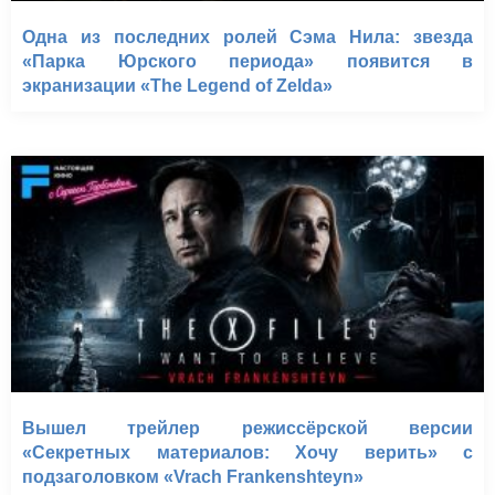
Одна из последних ролей Сэма Нила: звезда
«Парка Юрского периода» появится в
экранизации «The Legend of Zelda»
Вышел трейлер режиссёрской версии
«Секретных материалов: Хочу верить» с
подзаголовком «Vrach Frankenshteyn»