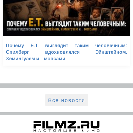
Почему E.T. выглядит таким человечным:
Спилберг вдохновлялся Эйнштейном,
Хемингуэем и... мопсами
Все новости