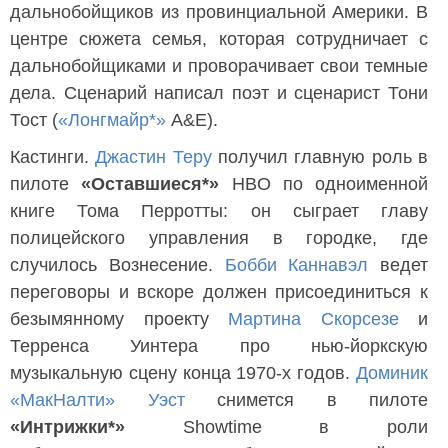
дальнобойщиков из провинциальной Америки. В
центре сюжета семья, которая сотрудничает с
дальнобойщиками и проворачивает свои темные
дела. Сценарий написал поэт и сценарист Тони
Тост (
«Лонгмайр*»
A&E).
Кастинги.
Джастин Теру
получил главную роль в
пилоте
«Оставшиеся*»
HBO по одноименной
книге Тома Перротты: он сыграет главу
полицейского управления в городке, где
случилось Вознесение.
Бобби Каннавэл
ведет
переговоры и вскоре должен присоединиться к
безымянному проекту
Мартина Скорсезе
и
Терренса Уинтера про нью-йоркскую
музыкальную сцену конца 1970-х годов.
Доминик
«МакНалти» Уэст
снимется в пилоте
«Интрижки*»
Showtime в роли