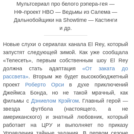
Мультсериал про белого рэпера-гея —
НФ-проект HBO — Ведьмы из Салема —
Дальнобойщики на Showtime — Кастинги
и др.
Новые слухи о сериалах канала El Rey, который
запустят следующей зимой. Как уже сообщала
«Телесеть», первым собственным шоу El Rey
должна стать адаптация
«От заката до
рассвета»
. Вторым же будет высокобюджетный
проект
Роберто Орси
в духе приключений
Джеймса Бонда, но не такой мрачный, как
фильмы с
Дэниелом Крэйгом
. Главный герой —
звезда футбола (настоящего, а не
американского) и знатный любовник, который
работает на ЦРУ и выполняет по приказу
Управления тайные задания. В первом сезоне