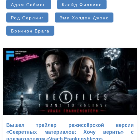
Адам Саймон
Клайд Филлипс
Род Серлинг
Эми Холден Джонс
Брэннон Брага
Вышел трейлер режиссёрской версии
«Секретных материалов: Хочу верить» с
подзаголовком «Vrach Frankenshteyn»