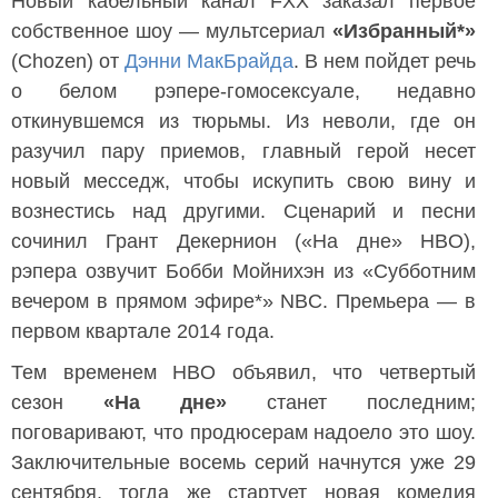
Новый кабельный канал FXX заказал первое
собственное шоу — мультсериал
«Избранный*»
(Chozen) от
Дэнни МакБрайда
. В нем пойдет речь
о белом рэпере-гомосексуале, недавно
откинувшемся из тюрьмы. Из неволи, где он
разучил пару приемов, главный герой несет
новый месседж, чтобы искупить свою вину и
вознестись над другими. Сценарий и песни
сочинил Грант Декернион («На дне» HBO),
рэпера озвучит Бобби Мойнихэн из «Субботним
вечером в прямом эфире*» NBC. Премьера — в
первом квартале 2014 года.
Тем временем HBO объявил, что четвертый
сезон
«На дне»
станет последним;
поговаривают, что продюсерам надоело это шоу.
Заключительные восемь серий начнутся уже 29
сентября, тогда же стартует новая комедия