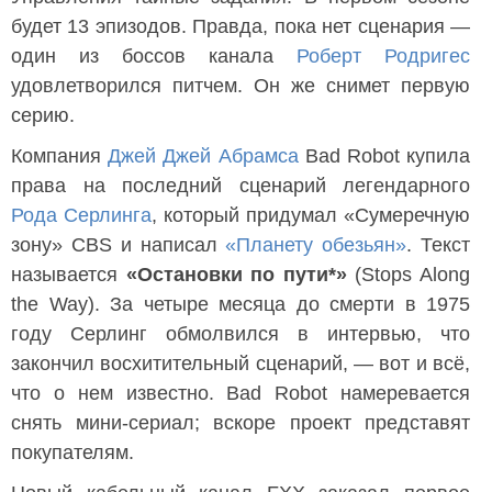
будет 13 эпизодов. Правда, пока нет сценария —
один из боссов канала
Роберт Родригес
удовлетворился питчем. Он же снимет первую
серию.
Компания
Джей Джей Абрамса
Bad Robot купила
права на последний сценарий легендарного
Рода Серлинга
, который придумал «Сумеречную
зону» CBS и написал
«Планету обезьян»
. Текст
называется
«Остановки по пути*»
(Stops Along
the Way). За четыре месяца до смерти в 1975
году Серлинг обмолвился в интервью, что
закончил восхитительный сценарий, — вот и всё,
что о нем известно. Bad Robot намеревается
снять мини-сериал; вскоре проект представят
покупателям.