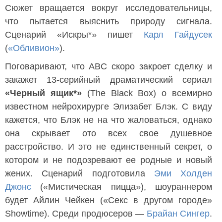
Сюжет вращается вокруг исследовательницы,
что пытается выяснить природу сигнала.
Сценарий «Искры*» пишет
Карл Гайдусек
(
«Обливион»
).
Поговаривают, что ABC скоро закроет сделку и
закажет 13-серийный драматический сериал
«Черный ящик*»
(The Black Box) о всемирно
известном нейрохирурге Элизабет Блэк. С виду
кажется, что Блэк не на что жаловаться, однако
она скрывает ото всех свое душевное
расстройство. И это не единственный секрет, о
котором и не подозревают ее родные и новый
жених. Сценарий подготовила
Эми Холден
Джонс
(«Мистическая пицца»), шоураннером
будет Айлин Чейкен («Секс в другом городе»
Showtime). Среди продюсеров —
Брайан Сингер
.