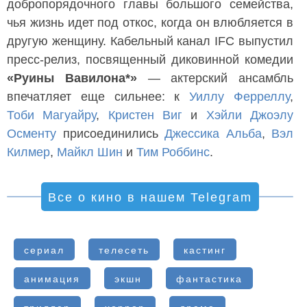
добропорядочного главы большого семейства,
чья жизнь идет под откос, когда он влюбляется в
другую женщину. Кабельный канал IFC выпустил
пресс-релиз, посвященный диковинной комедии
«Руины Вавилона*»
— актерский ансамбль
впечатляет еще сильнее: к
Уиллу Ферреллу
,
Тоби Магуайру
,
Кристен Виг
и
Хэйли Джоэлу
Осменту
присоединились
Джессика Альба
,
Вэл
Килмер
,
Майкл Шин
и
Тим Роббинс
.
Все о кино в нашем Telegram
сериал
телесеть
кастинг
анимация
экшн
фантастика