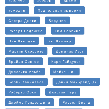
триллер
хоррор
драма
комедия
Подпольная империя
Сестра Джеки
Борджиа
Роберт Родригес
Тим Роббинс
Нил Джордан
Вэл Килмер
Мартин Скорсезе
Доминик Уэст
Брайан Сингер
Карл Гайдусек
Джессика Альба
Майкл Шин
Бобби Каннавале
Дэнни МакБрайд (I)
Роберто Орси
Джастин Теру
Джеймс Гэндолфини
Рассел Брэнд