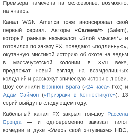
Премьера намечена на межсезонье, возможно,
на январь.
Канал WGN America тоже анонсировал свой
первый сериал. Авторы
«Салема*»
(Salem),
который раньше назывался «Злой умысел*» и
готовился по заказу FX, поведают «подлинную»,
окутанную мистикой историю об охоте на ведьм
в массачусетской колонии в XVII веке,
предложат новый взгляд на всамделишных
колдуний и расскажут эпическую историю любви.
Шоу сочинили
Брэннон Брага
(
«24 часа»
Fox) и
Адам Саймон
(
«Призраки в Коннектикуте»
). 13
серий выйдут в следующем году.
Кабельный канал FX закрыл ток-шоу
Рассела
Брэнда
— и одновременно заказал пилот
комедии в духе «Умерь свой энтузиазм» HBO,