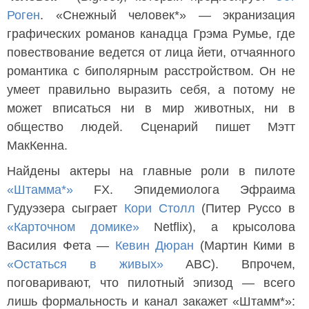
Роген
. «Снежный человек*» — экранизация
графических романов канадца Грэма Румье, где
повествование ведется от лица йети, отчаянного
романтика с биполярным расстройством. Он не
умеет правильно выразить себя, а потому не
может вписаться ни в мир животных, ни в
общество людей. Сценарий пишет Мэтт
МакКенна.
Найдены актеры на главные роли в пилоте
«Штамма*»
FX. Эпидемиолога Эфраима
Гудуэзера сыграет
Кори Столл
(Питер Руссо в
«Карточном домике»
Netflix), а крысолова
Василия Фета —
Кевин Дюран
(Мартин Кими в
«Остаться в живых»
ABC). Впрочем,
поговаривают, что пилотный эпизод — всего
лишь формальность и канал закажет «Штамм*»: