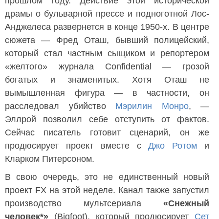
прошлом году. Действие этой исторической
драмы о бульварной прессе и подноготной Лос-
Анджелеса развернется в конце 1950-х. В центре
сюжета — Фред Оташ, бывший полицейский,
который стал частным сыщиком и репортером
«желтого» журнала Confidential — грозой
богатых и знаменитых. Хотя Оташ не
вымышленная фигура — в частности, он
расследовал убийство
Мэрилин Монро
, —
Эллрой позволил себе отступить от фактов.
Сейчас писатель готовит сценарий, он же
продюсирует проект вместе с
Джо Ротом
и
Кларком Питерсоном.
В свою очередь, это не единственный новый
проект FX на этой неделе. Канал также запустил
производство мультсериала
«Снежный
человек*»
(Bigfoot), который продюсирует
Сет