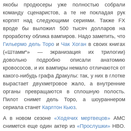
якобы продюсеры уже полностью собрали
команду сценаристов, а те не покладая рук
корпят над следующими сериями. Также FX
вроде бы выложил 500 тысяч долларов на
проработку облика вампиров. Надо заметить, что
Гильермо дель Торо
и
Чак Хоган
в своих книгах
(«Штамм*» — экранизация их трилогии)
довольно подробно описали анатомию
кровососов, и их вампиры немало отличаются от
какого-нибудь графа Дракулы: так, у них в глотке
вырастает двухметровое жало, а внутренние
органы превращаются в сплошную полость.
Пилот снимет дель Торо, а шоураннером
сериала станет
Карлтон Кьюз
.
А в новом сезоне
«Ходячих мертвецов»
AMC
снимется еще один актер из
«Прослушки»
HBO.