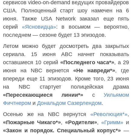
сервисов video-on-demand ведущих провайдеров
США. Полноценный старт шоу намечен на 6
июня. Также USA Network заказал еще пять
серий
«Ясновидца»
: в восьмом — вероятно,
последнем — сезоне будет 13 эпизодов.
Летом можно будет досмотреть два закрытых
сериала. 15 июня ABC начнет показывать
оставшиеся 10 серий
«Последнего часа*»
, а 29
июня на NBC вернется
«Не навреди*»
, где
впереди еще 11 эпизодов. Кроме того, 23 июня
на NBC стартует полицейская драма
«Пересекающиеся линии*»
с
Уильямом
Фичтнером
и
Дональдом Сазерлендом
.
Осенью же на NBC вернутся
«Революция*»
,
«Пожарные Чикаго*»
,
«Родители»
,
«Гримм»
и
«Закон и порядок. Специальный корпус*»
—