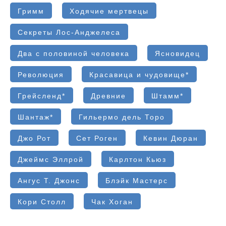
Гримм
Ходячие мертвецы
Секреты Лос-Анджелеса
Два с половиной человека
Ясновидец
Революция
Красавица и чудовище*
Грейсленд*
Древние
Штамм*
Шантаж*
Гильермо дель Торо
Джо Рот
Сет Роген
Кевин Дюран
Джеймс Эллрой
Карлтон Кьюз
Ангус Т. Джонс
Блэйк Мастерс
Кори Столл
Чак Хоган