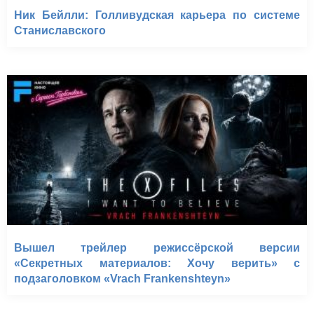
Ник Бейлли: Голливудская карьера по системе
Станиславского
Вышел трейлер режиссёрской версии
«Секретных материалов: Хочу верить» с
подзаголовком «Vrach Frankenshteyn»