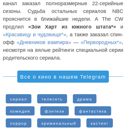
канал заказал полноразмерные 22-серийные
сезоны. Судьба остальных сериалов NBC
прояснится в ближайшие недели. А The CW
продлил
«Зои Харт из южного штата*»
и
«Красавицу и чудовище*»
, а также заказал спин-
офф
«Дневников вампира»
—
«Первородных*»
,
несмотря на вялые рейтинги специальной серии
родительского сериала.
Все о кино в нашем Telegram
сериал
телесеть
драма
комедия
фэнтези
фантастика
хоррор
криминальный
кастинг