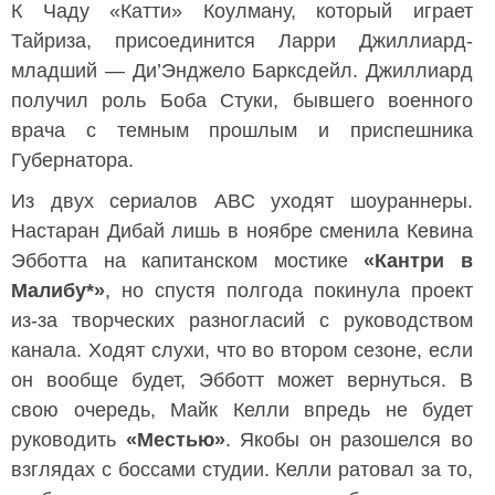
К Чаду «Катти» Коулману, который играет
Тайриза, присоединится Ларри Джиллиард-
младший — Ди’Энджело Барксдейл. Джиллиард
получил роль Боба Стуки, бывшего военного
врача с темным прошлым и приспешника
Губернатора.
Из двух сериалов ABC уходят шоураннеры.
Настаран Дибай лишь в ноябре сменила Кевина
Эбботта на капитанском мостике
«Кантри в
Малибу*»
, но спустя полгода покинула проект
из-за творческих разногласий с руководством
канала. Ходят слухи, что во втором сезоне, если
он вообще будет, Эбботт может вернуться. В
свою очередь, Майк Келли впредь не будет
руководить
«Местью»
. Якобы он разошелся во
взглядах с боссами студии. Келли ратовал за то,