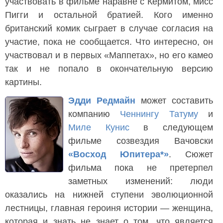
участвовать в фильме наравне с Кермитом, мисс
Пигги и остальной братией. Кого именно
британский комик сыграет в случае согласия на
участие, пока не сообщается. Что интересно, он
участвовал и в первых «Маппетах», но его камео
так и не попало в окончательную версию
картины.
Эдди Редмайн
может составить
компанию
Ченнингу Татуму
и
Миле Кунис
в следующем
фильме созвездия Вачовски
«Восход Юпитера*»
. Сюжет
фильма пока не претерпел
заметных изменений: люди
оказались на нижней ступени эволюционной
лестницы, главная героиня истории — женщина,
которая и знать не знает о том, что является