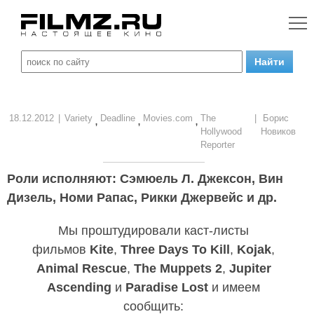
18.12.2012
|
Variety
Deadline
Movies.com
The
|
Борис
,
,
,
Hollywood
Новиков
Reporter
Роли исполняют: Сэмюель Л. Джексон, Вин
Дизель, Номи Рапас, Рикки Джервейс и др.
Мы проштудировали каст-листы
фильмов
Kite
,
Three Days To Kill
,
Kojak
,
Animal Rescue
,
The Muppets 2
,
Jupiter
Ascending
и
Paradise Lost
и имеем
сообщить: