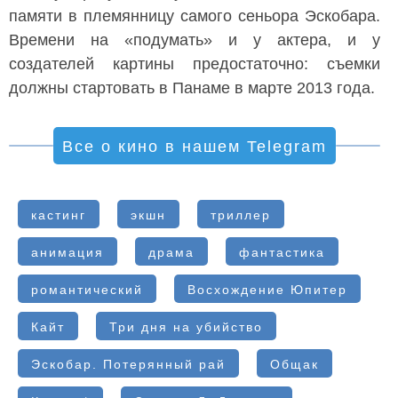
памяти в племянницу самого сеньора Эскобара.
Времени на «подумать» и у актера, и у
создателей картины предостаточно: съемки
должны стартовать в Панаме в марте 2013 года.
Все о кино в нашем Telegram
кастинг
экшн
триллер
анимация
драма
фантастика
романтический
Восхождение Юпитер
Кайт
Три дня на убийство
Эскобар. Потерянный рай
Общак