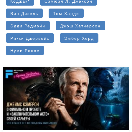
Коджак*
Сэмюэл Л. Джексон
Вин Дизель
Том Харди
Эдди Редмэйн
Джош Хатчерсон
Рикки Джервейс
Эмбер Херд
Нуми Рапас