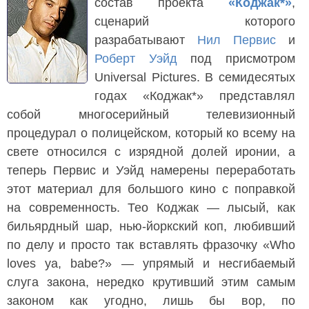
состав проекта
«Коджак*»
,
сценарий которого
разрабатывают
Нил Первис
и
Роберт Уэйд
под присмотром
Universal Pictures. В семидесятых
годах «Коджак*» представлял
собой многосерийный телевизионный
процедурал о полицейском, который ко всему на
свете относился с изрядной долей иронии, а
теперь Первис и Уэйд намерены переработать
этот материал для большого кино с поправкой
на современность. Тео Коджак — лысый, как
бильярдный шар, нью-йоркский коп, любивший
по делу и просто так вставлять фразочку «Who
loves ya, babe?» — упрямый и несгибаемый
слуга закона, нередко крутивший этим самым
законом как угодно, лишь бы вор, по