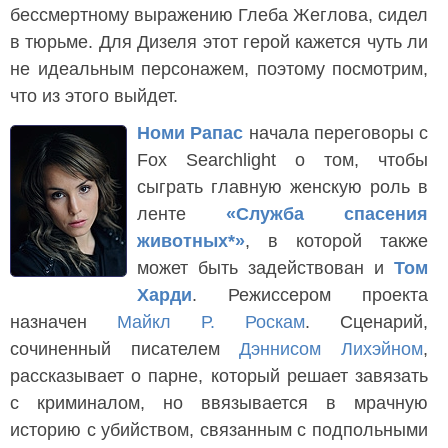
бессмертному выражению Глеба Жеглова, сидел
в тюрьме. Для Дизеля этот герой кажется чуть ли
не идеальным персонажем, поэтому посмотрим,
что из этого выйдет.
Номи Рапас
начала переговоры с
Fox Searchlight о том, чтобы
сыграть главную женскую роль в
ленте
«Служба спасения
животных*»
, в которой также
может быть задействован и
Том
Харди
. Режиссером проекта
назначен
Майкл Р. Роскам
. Сценарий,
сочиненный писателем
Дэннисом Лихэйном
,
рассказывает о парне, который решает завязать
с криминалом, но ввязывается в мрачную
историю c убийством, связанным с подпольными