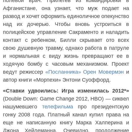
полевой врач. Прилетев из командировки в
Афганистане, она узнает, что муж подает на
развод и хочет оформить единоличное опекунство
над их дочерью. Чтобы вновь устроиться в
полицейское управление Сакраменто и наладить
контакт с ребенком, Билли скрывает ото всех
свою душевную травму, однако работа в патруле
и нормальная с виду жизнь превращают ее в
ходячую бомбу с часовым механизмом. Проект
ведут режиссер
«Посланника»
Орен Мовермэн
и
автор книги «Морпехи» Энтони Суоффорд.
«Ставки удвоились: Игра изменилась 2012*»
(Double Down: Game Change 2012, HBO) — сиквел
нашумевшего
телефильма
про президентскую
гонку 2008 года. Платный канал купил права на
еще не написанную книгу Марка Халперина и
Джона Хейлеманна. Очевидно, продолжение