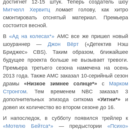
достигнет 12-15 штук. Теперь создатель шоу
Митчелл Хервитц
ломает голову, как хитро
смонтировать отснятый материал. Премьера
состоится весной.
В
«Ад на колесах*»
AMC все же пришел новый
шоураннер —
Джон Вёрт
(«Детектив Нэш
Бриджес» CBS). Таким образом, ближайшее
будущее проекта больше не вызывает тревоги.
Премьера третьего сезона намечена на осень
2013 года. Также AMC заказал 10-серийный сезон
драмы
«Низкое зимнее солнце*»
с
Марком
Стронгом
. Тем временем NBC заказал 3
дополнительных эпизода ситкома
«Уитни*»
и
довел их количество во втором сезоне до 16.
И напоследок, в субботу появился трейлер к
«Мотелю Бейтса*»
— предыстории
«Психо»