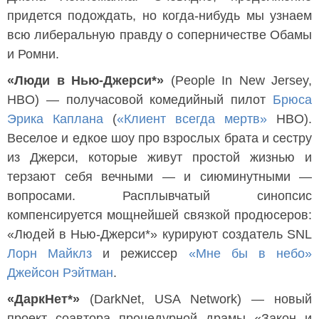
придется подождать, но когда-нибудь мы узнаем
всю либеральную правду о соперничестве Обамы
и Ромни.
«Люди в Нью-Джерси*»
(People In New Jersey,
HBO) — получасовой комедийный пилот
Брюса
Эрика Каплана
(
«Клиент всегда мертв»
HBO).
Веселое и едкое шоу про взрослых брата и сестру
из Джерси, которые живут простой жизнью и
терзают себя вечными — и сиюминутными —
вопросами. Расплывчатый синопсис
компенсируется мощнейшей связкой продюсеров:
«Людей в Нью-Джерси*» курируют создатель SNL
Лорн Майклз
и режиссер
«Мне бы в небо»
Джейсон Рэйтман
.
«ДаркНет*»
(DarkNet, USA Network) — новый
проект соавтора процедурной драмы «Закон и