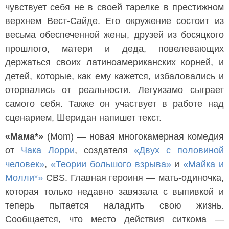
чувствует себя не в своей тарелке в престижном
верхнем Вест-Сайде. Его окружение состоит из
весьма обеспеченной жены, друзей из босяцкого
прошлого, матери и деда, повелевающих
держаться своих латиноамериканских корней, и
детей, которые, как ему кажется, избаловались и
оторвались от реальности. Легуизамо сыграет
самого себя. Также он участвует в работе над
сценарием, Шеридан напишет текст.
«Мама*»
(Mom) — новая многокамерная комедия
от
Чака Лорри
, создателя
«Двух с половиной
человек»
,
«Теории большого взрыва»
и
«Майка и
Молли*»
CBS. Главная героиня — мать-одиночка,
которая только недавно завязала с выпивкой и
теперь пытается наладить свою жизнь.
Сообщается, что место действия ситкома —