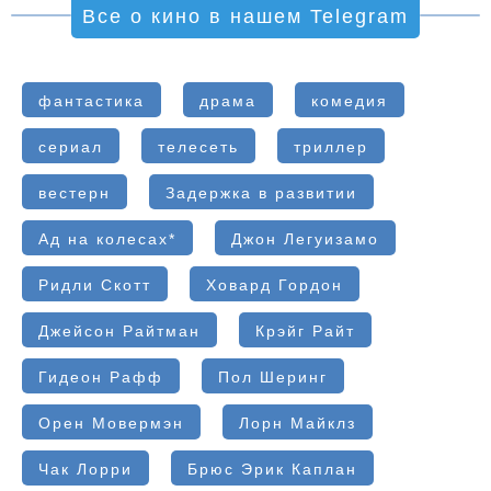
Все о кино в нашем Telegram
фантастика
драма
комедия
сериал
телесеть
триллер
вестерн
Задержка в развитии
Ад на колесах*
Джон Легуизамо
Ридли Скотт
Ховард Гордон
Джейсон Райтман
Крэйг Райт
Гидеон Рафф
Пол Шеринг
Орен Мовермэн
Лорн Майклз
Чак Лорри
Брюс Эрик Каплан