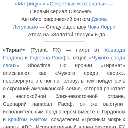
«Матрицу»
и
«Секретные материалы»
—
Первый сериал Discovery —
Автобиографический ситком
Джона
Легуизамо
— Следующее шоу
Чака Лорри
— Атака на «Золотой глобус» и др.
«Тиран*»
(Tyrant, FX) — пилот от
Ховарда
Гордона
и
Гидеона Раффа
, отцов
«Чужого среди
своих»
Showtime. По иронии «Тирана*»
описывают как «Чужого среди своих»,
перевернутого с ног на голову: в нем пойдет речь
о скромной американской семье, которая работает
в неспокойной ближневосточной стране.
Сценарий написал Рафф, он же выступит
исполнительным продюсером вместе с Гордоном
и
Крэйгом Райтом
, создателем «Грязным мокрых
денег» ABC. Исполнительный вице-президент FX