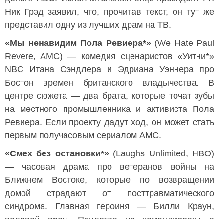
Ник Грэд заявил, что, прочитав текст, он тут же
представил одну из лучших драм на ТВ.
«Мы ненавидим Пола Ревиера*»
(We Hate Paul
Revere, AMC) — комедия сценаристов «Уитни*»
NBC Итана Сэндлера и Эдриана Уэннера про
Бостон времен британского владычества. В
центре сюжета — два брата, которые точат зубы
на местного промышленника и активиста Пола
Ревиера. Если проекту дадут ход, он может стать
первым получасовым сериалом AMC.
«Смех без остановки*»
(Laughs Unlimited, HBO)
— часовая драма про ветеранов войны на
Ближнем Востоке, которые по возвращении
домой страдают от посттравматического
синдрома. Главная героиня — Билли Краун,