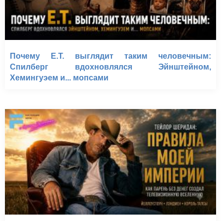
Почему E.T. выглядит таким человечным:
Спилберг вдохновлялся Эйнштейном,
Хемингуэем и... мопсами