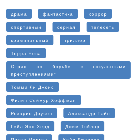
драма
фантастика
хоррор
спортивный
сериал
телесеть
криминальный
триллер
Терра Нова
Отряд по борьбе с оккультными
преступлениями*
Томми Ли Джонс
Филип Сеймур Хоффман
Розарио Доусон
Александр Пэйн
Гейл Энн Херд
Джим Тэйлор
Питер Морган
Кайл Джерроу