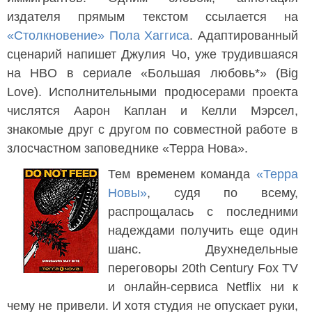
издателя прямым текстом ссылается на
«Столкновение»
Пола Хаггиса
. Адаптированный
сценарий напишет Джулия Чо, уже трудившаяся
на HBO в сериале «Большая любовь*» (Big
Love). Исполнительными продюсерами проекта
числятся Аарон Каплан и Келли Мэрсел,
знакомые друг с другом по совместной работе в
злосчастном заповеднике «Терра Нова».
Тем временем команда
«Терра
Новы»
, судя по всему,
распрощалась с последними
надеждами получить еще один
шанс. Двухнедельные
переговоры 20th Century Fox TV
и онлайн-сервиса Netflix ни к
чему не привели. И хотя студия не опускает руки,