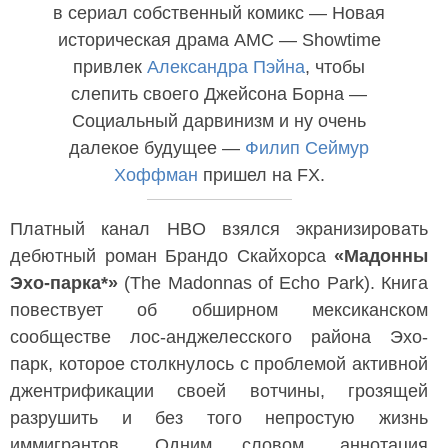
в сериал собственный комикс — Новая
историческая драма AMC — Showtime
привлек
Александра Пэйна
, чтобы
слепить своего Джейсона Борна —
Социальный дарвинизм и ну очень
далекое будущее —
Филип Сеймур
Хоффман
пришел на FX.
Платный канал HBO взялся экранизировать
дебютный роман Брандо Скайхорса
«Мадонны
Эхо-парка*»
(The Madonnas of Echo Park). Книга
повествует об обширном мексиканском
сообществе лос-анджелесского района Эхо-
парк, которое столкнулось с проблемой активной
джентрификации своей вотчины, грозящей
разрушить и без того непростую жизнь
иммигрантов. Одним словом, аннотация