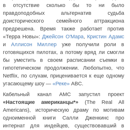
в отсутствие сколько бы то ни было
правдоподобных альтернатив судьба
доисторического семейного аттракциона
предрешена. Время также работает против
«Терра Новы»:
Джейсон О'Мара
,
Кристин Адамс
и
Аллисон Миллер
уже получили роли в
готовящихся пилотах, а потому вряд ли смогли
бы уместить в своем расписании съемки в
гипотетическом продолжении. Любопытно, что
Netflix, по слухам, приценивается к еще одному
угасающему шоу —
«Реке»
ABC.
Кабельный канал AMC запустил проект
«Настоящие американцы*»
(The Real All
Americans), историческую драму по мотивам
одноименной книги Салли Дженкинс про
интернат для индейцев, существовавший в