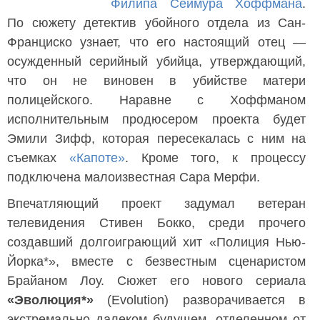
Филипа Сеймура Хоффмана
.
По сюжету детектив убойного отдела из Сан-
Франциско узнает, что его настоящий отец —
осужденный серийный убийца, утверждающий,
что он не виновен в убийстве матери
полицейского. Наравне с Хоффманом
исполнительным продюсером проекта будет
Эмили Зифф, которая пересекалась с ним на
съемках
«Капоте»
. Кроме того, к процессу
подключена малоизвестная Сара Мерфи.
Впечатляющий проект задумал ветеран
телевидения Стивен Бокко, среди прочего
создавший долгоиграющий хит «Полиция Нью-
Йорка*», вместе с безвестным сценаристом
Брайаном Лоу. Сюжет его нового сериала
«Эволюция*»
(Evolution) разворачивается в
экстремально далеком будущем, отделенном от