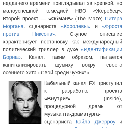
недавнего времени приглядывал за крепкой, но
малоуспешной комедией HBO «Жеребец».
Второй проект —
«Обман*»
(The Maze)
Питера
Моргана
, сценариста
«Королевы»
и
«Фроста
против Никсона»
. Скупое описание
характеризует постановку как международный
политический триллер в духе
«Идентификации
Борна»
. Канал, таким образом, пытается
капитализировать шумиху вокруг своего
осеннего хита «Свой среди чужих*».
Кабельный канал FX приступил
к разработке проекта
«Внутри*»
(Inside),
процедурной драмы от
музыканта-драматурга-
сценариста
Кайла Джерроу
и