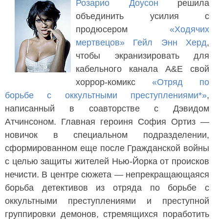
Розарио Доусон
решила
объединить усилия с
продюсером
«Ходячих
мертвецов»
Гейл Энн Херд
,
чтобы экранизировать для
кабельного канала A&E свой
хоррор-комикс
«Отряд по
борьбе с оккультными преступлениями*»
,
написанный в соавторстве с Дэвидом
Атчинсоном. Главная героиня София Ортиз —
новичок в специальном подразделении,
сформированном еще после Гражданской войны
с целью защиты жителей Нью-Йорка от происков
нечисти. В центре сюжета — непрекращающаяся
борьба детективов из отряда по борьбе с
оккультными преступлениями и преступной
группировки демонов, стремящихся поработить