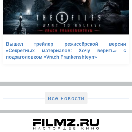
Вышел трейлер режиссёрской версии
«Секретных материалов: Хочу верить» с
подзаголовком «Vrach Frankenshteyn»
Все новости