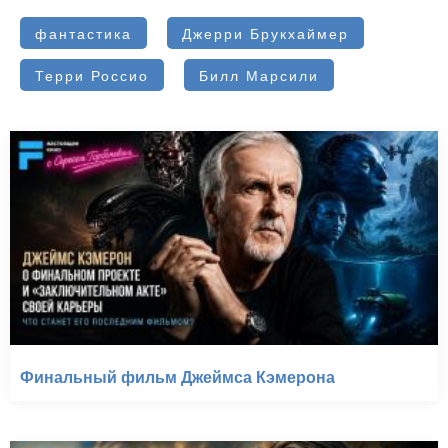
фантастика
Джерри Брукхаймер
Терри Россио
Билл Марсили
Финальный фильм Джеймса Кэмерона