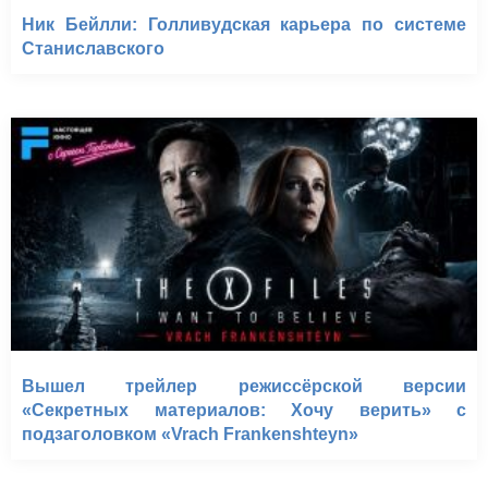
Ник Бейлли: Голливудская карьера по системе
Станиславского
Вышел трейлер режиссёрской версии
«Секретных материалов: Хочу верить» с
подзаголовком «Vrach Frankenshteyn»