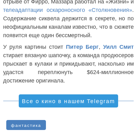
отрыве от Фирро, Маззара работал на «Жизни» и
телеадаптации оскароносного «Столкновения»
.
Содержание сиквела держится в секрете, но по
неофициальным каналам известно, что в сюжете
появится еще один бессмертный.
У руля картины стоит
Питер Берг
,
Уилл Смит
стирает вязаную шапочку, а команда продюсеров
прыскает в кулаки и прикидывают, насколько им
удастся переплюнуть $624-миллионное
достижение оригинала.
Все о кино в нашем Telegram
фантастика