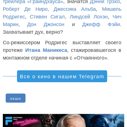
трейлера «Грайндхауса»
, значатся
Дэнни Трэхо
,
Роберт Де Ниро
,
Джессика Альба
,
Мишель
Родригес
,
Стивен Сигал
,
Линдсей Лохэн
,
Чич
Марин
,
Дон Джонсон
и
Джефф Фэйи
.
Захватывает дух, верно?
Со-режиссером Родригес выставляет своего
протеже
Итана Маникеса
, стажировавшегося в
монтажном отделе начиная с «Отчаянного».
Все о кино в нашем Telegram
экшн