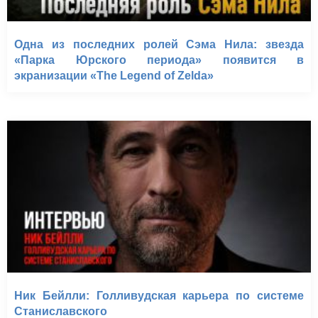
Одна из последних ролей Сэма Нила: звезда
«Парка Юрского периода» появится в
экранизации «The Legend of Zelda»
Ник Бейлли: Голливудская карьера по системе
Станиславского