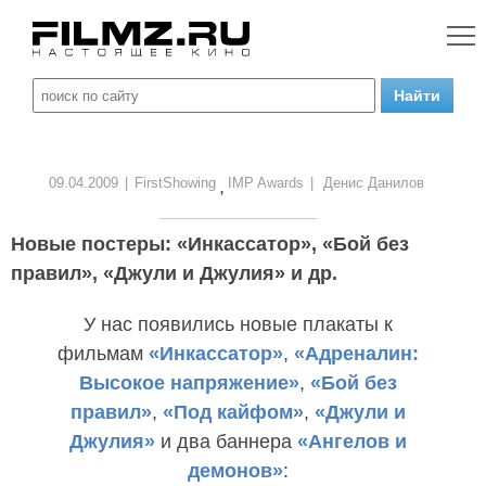
09.04.2009
|
FirstShowing
IMP Awards
|
Денис Данилов
,
Новые постеры: «Инкассатор», «Бой без
правил», «Джули и Джулия» и др.
У нас появились новые плакаты к
фильмам
«Инкассатор»
,
«Адреналин:
Высокое напряжение»
,
«Бой без
правил»
,
«Под кайфом»
,
«Джули и
Джулия»
и два баннера
«Ангелов и
демонов»
: