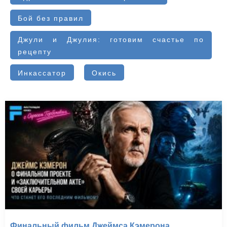
Бой без правил
Джули и Джулия: готовим счастье по
рецепту
Инкассатор
Окись
Финальный фильм Джеймса Кэмерона