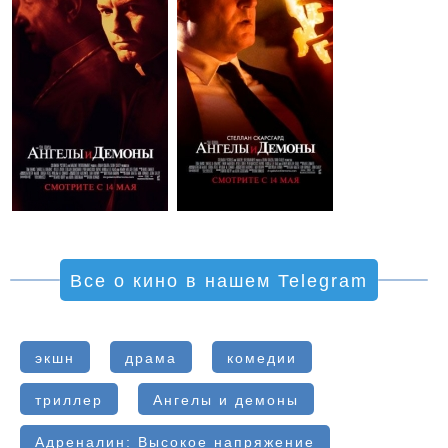
Все о кино в нашем Telegram
экшн
драма
комедии
триллер
Ангелы и демоны
Адреналин: Высокое напряжение