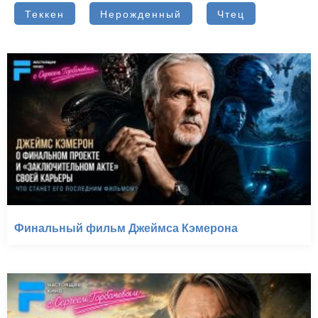
Теккен
Нерожденный
Чтец
Финальный фильм Джеймса Кэмерона