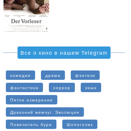
Все о кино в нашем Telegram
комедии
драма
фэнтези
фантастика
хоррор
экшн
Пятое измерение
Драконий жемчуг. Эволюция
Повелитель бури
Шопоголик