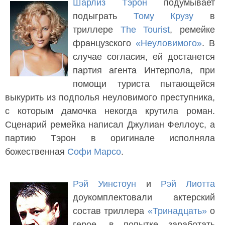
Шарлиз Тэрон
подумывает
подыграть
Тому Крузу
в
триллере
The Tourist
, ремейке
французского
«Неуловимого»
. В
случае согласия, ей достанется
партия агента Интерпола, при
помощи туриста пытающейся
выкурить из подполья неуловимого преступника,
с которым дамочка некогда крутила роман.
Сценарий ремейка написал Джулиан Феллоус, а
партию Тэрон в оригинале исполняла
божественная
Софи Марсо
.
Рэй Уинстоун
и
Рэй Лиотта
доукомплектовали актерский
состав триллера
«Тринадцать»
о
герое, в попытке заработать