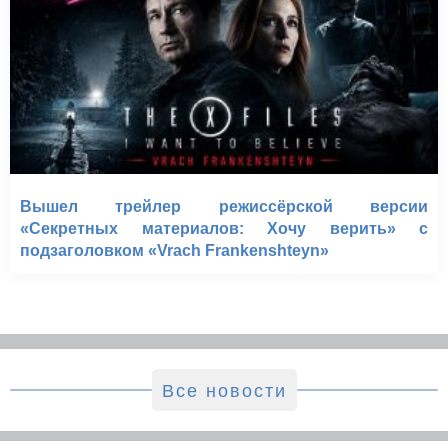
Вышел трейлер режиссёрской версии
«Секретных материалов: Хочу верить» с
подзаголовком «Vrach Frankenshteyn»
Все новости