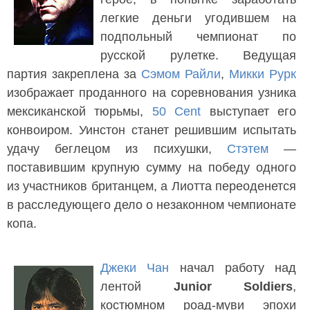
легкие деньги угодившем на
подпольный чемпионат по
русской рулетке. Ведущая
партия закреплена за
Сэмом Райли
,
Микки Рурк
изображает проданного на соревнования узника
мексиканской тюрьмы,
50 Cent
выступает его
конвоиром. Уинстон станет решившим испытать
удачу беглецом из психушки,
Стэтем
—
поставившим крупную сумму на победу одного
из участников британцем, а Лиотта переоденется
в расследующего дело о незаконном чемпионате
копа.
Джеки Чан
начал работу над
лентой
Junior Soldiers
,
костюмном роад-муви эпохи