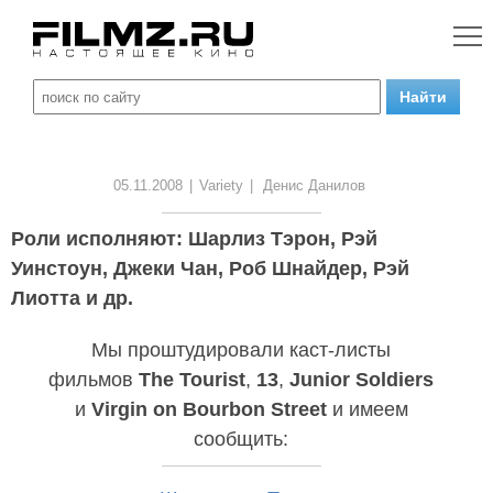
05.11.2008
|
Variety
|
Денис Данилов
Роли исполняют: Шарлиз Тэрон, Рэй
Уинстоун, Джеки Чан, Роб Шнайдер, Рэй
Лиотта и др.
Мы проштудировали каст-листы
фильмов
The Tourist
,
13
,
Junior Soldiers
и
Virgin on Bourbon Street
и имеем
сообщить: