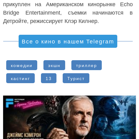
прикуплен на Американском кинорынке Echo
Bridge Entertainment, съемки начинаются в
Детройте, режиссирует Клэр Килнер.
Все о кино в нашем Telegram
комедии
экшн
триллер
кастинг
13
Турист