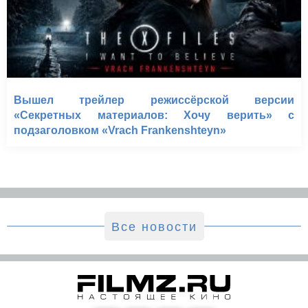
Вышел трейлер режиссёрской версии
«Секретных материалов: Хочу верить» с
подзаголовком «Vrach Frankenshteyn»
Все новости