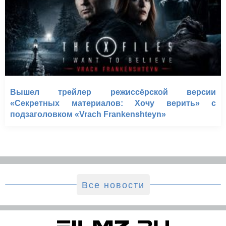
Вышел трейлер режиссёрской версии
«Секретных материалов: Хочу верить» с
подзаголовком «Vrach Frankenshteyn»
Все новости