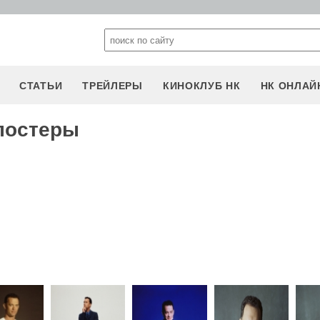
СТАТЬИ
ТРЕЙЛЕРЫ
КИНОКЛУБ НК
НК ОНЛАЙ
 постеры