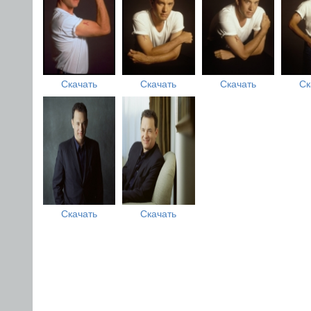
Скачать
Скачать
Скачать
Ск
Скачать
Скачать