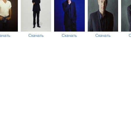
ачать
Скачать
Скачать
Скачать
С