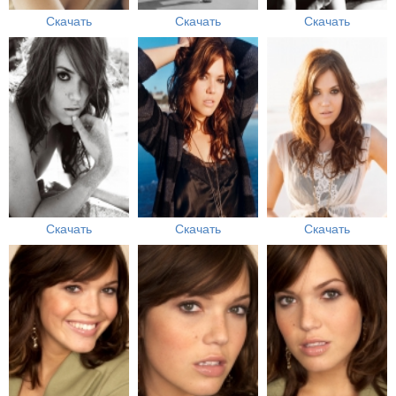
Скачать
Скачать
Скачать
Скачать
Скачать
Скачать