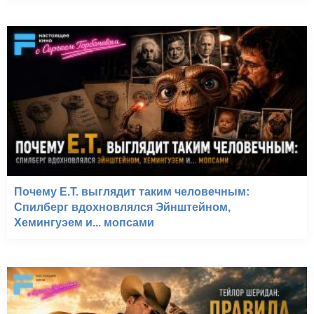
Почему E.T. выглядит таким человечным:
Спилберг вдохновлялся Эйнштейном,
Хемингуэем и... мопсами