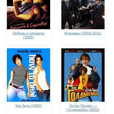
Любовь и сигареты
Красавцы (2004-2011)
(2005)
Как быть (2003)
Остин Пауэрс —
Голдмембер (2002)