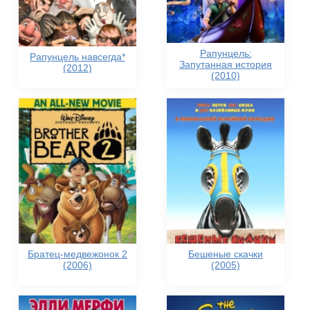
Рапунцель:
Рапунцель навсегда*
Запутанная история
(2012)
(2010)
Братец-медвежонок 2
Бешеные скачки
(2006)
(2005)