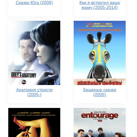
Сказки Юга (2006)
Как я встретил вашу
маму (2005-2014)
Анатомия страсти
Бешеные скачки
(2005-)
(2005)